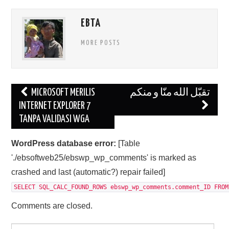
EBTA
MORE POSTS
Post
MICROSOFT MERILIS
تقبّل الله منّا و منكم
navigation
INTERNET EXPLORER 7
TANPA VALIDASI WGA
WordPress database error:
[Table
'./ebsoftweb25/ebswp_wp_comments' is marked as
crashed and last (automatic?) repair failed]
SELECT SQL_CALC_FOUND_ROWS ebswp_wp_comments.comment_ID FROM
Comments are closed.
Search