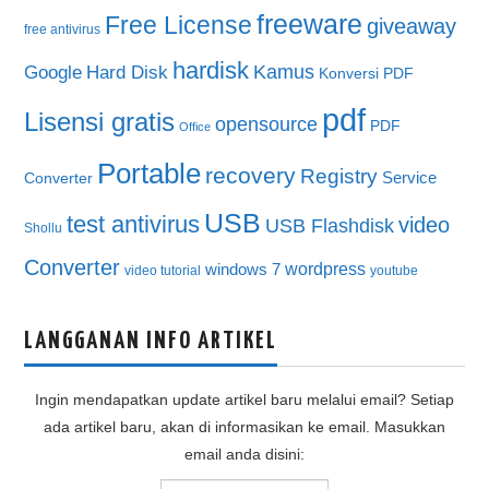
freeware
Free License
giveaway
free antivirus
hardisk
Kamus
Google
Hard Disk
Konversi PDF
pdf
Lisensi gratis
opensource
PDF
Office
Portable
recovery
Registry
Service
Converter
USB
test antivirus
video
USB Flashdisk
Shollu
Converter
wordpress
windows 7
video tutorial
youtube
LANGGANAN INFO ARTIKEL
Ingin mendapatkan update artikel baru melalui email? Setiap
ada artikel baru, akan di informasikan ke email. Masukkan
email anda disini: