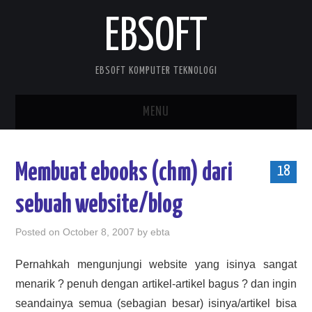
EBSOFT
EBSOFT KOMPUTER TEKNOLOGI
MENU
HOME
Membuat ebooks (chm) dari
18
DOWNLOADS
sebuah website/blog
MOBILE STUFF
Posted on
October 8, 2007
by
ebta
DELPHI STUFF
Pernahkah mengunjungi website yang isinya sangat
menarik ? penuh dengan artikel-artikel bagus ? dan ingin
ABOUT ME
seandainya semua (sebagian besar) isinya/artikel bisa