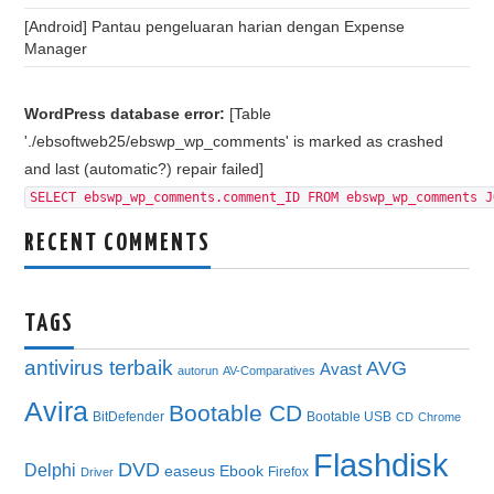
[Android] Pantau pengeluaran harian dengan Expense
Manager
WordPress database error:
[Table
'./ebsoftweb25/ebswp_wp_comments' is marked as crashed
and last (automatic?) repair failed]
SELECT ebswp_wp_comments.comment_ID FROM ebswp_wp_comments J
RECENT COMMENTS
TAGS
antivirus terbaik
AVG
Avast
autorun
AV-Comparatives
Avira
Bootable CD
BitDefender
Bootable USB
CD
Chrome
Flashdisk
DVD
Delphi
easeus
Ebook
Firefox
Driver