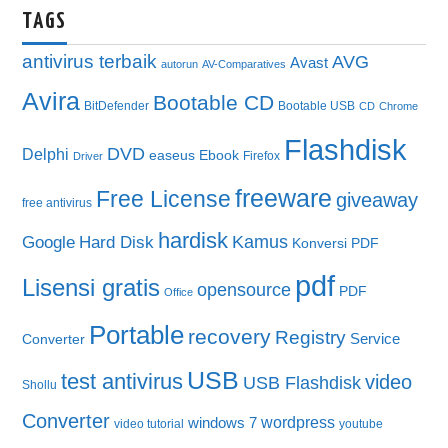
TAGS
antivirus terbaik
AVG
Avast
autorun
AV-Comparatives
Avira
Bootable CD
BitDefender
Bootable USB
CD
Chrome
Flashdisk
DVD
Delphi
easeus
Ebook
Firefox
Driver
freeware
Free License
giveaway
free antivirus
hardisk
Kamus
Google
Hard Disk
Konversi PDF
pdf
Lisensi gratis
opensource
PDF
Office
Portable
recovery
Registry
Service
Converter
USB
test antivirus
video
USB Flashdisk
Shollu
Converter
wordpress
windows 7
video tutorial
youtube