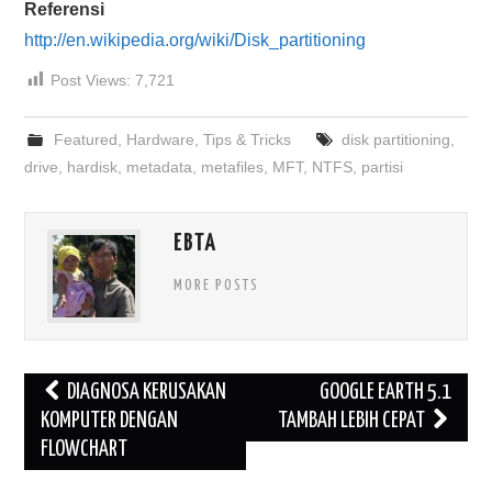
Referensi
http://en.wikipedia.org/wiki/Disk_partitioning
Post Views:
7,721
Featured
,
Hardware
,
Tips & Tricks
disk partitioning
,
drive
,
hardisk
,
metadata
,
metafiles
,
MFT
,
NTFS
,
partisi
EBTA
MORE POSTS
Post
DIAGNOSA KERUSAKAN
GOOGLE EARTH 5.1
navigation
KOMPUTER DENGAN
TAMBAH LEBIH CEPAT
FLOWCHART