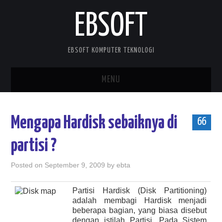
EBSOFT
EBSOFT KOMPUTER TEKNOLOGI
MENU
HOME
Mengapa Hardisk sebaiknya di
66
DOWNLOADS
partisi ?
MOBILE STUFF
Posted on
September 9, 2009
by
ebta
DELPHI STUFF
Partisi Hardisk (Disk Partitioning)
adalah membagi Hardisk menjadi
ABOUT ME
beberapa bagian, yang biasa disebut
dengan istilah Partisi. Pada Sistem