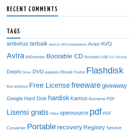
RECENT COMMENTS
TAGS
antivirus terbaik
AVG
Avast
autorun
AV-Comparatives
Avira
Bootable CD
BitDefender
Bootable USB
CD
Chrome
Flashdisk
DVD
Delphi
easeus
Ebook
Firefox
Driver
freeware
Free License
giveaway
free antivirus
hardisk
Kamus
Google
Hard Disk
Konversi PDF
pdf
Lisensi gratis
opensource
PDF
Office
Portable
recovery
Registry
Service
Converter