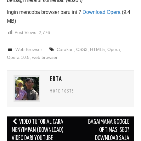
berbagi melalui komentar. (ebsoft)
Ingin mencoba browser baru ini ?
Download Opera
(9.4
MB)
Post Views:
2,776
Web Browser
Carakan
,
CSS3
,
HTML5
,
Opera
,
Opera 10.5
,
web browser
EBTA
MORE POSTS
Post
VIDEO TUTORIAL CARA
BAGAIMANA GOOGLE
navigation
MENYIMPAN (DOWNLOAD)
OPTIMASI SEO?
VIDEO DARI YOUTUBE
DOWNLOAD SAJA