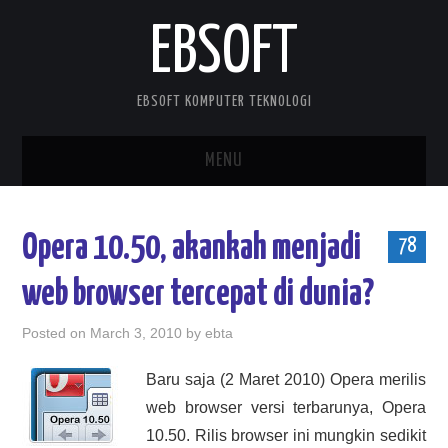
EBSOFT
EBSOFT KOMPUTER TEKNOLOGI
MENU
HOME
Opera 10.50, akankah menjadi
78
DOWNLOADS
web browser tercepat di dunia?
MOBILE STUFF
Posted on
March 3, 2010
by
ebta
DELPHI STUFF
Baru saja (2 Maret 2010) Opera merilis
web browser versi terbarunya, Opera
ABOUT ME
10.50. Rilis browser ini mungkin sedikit