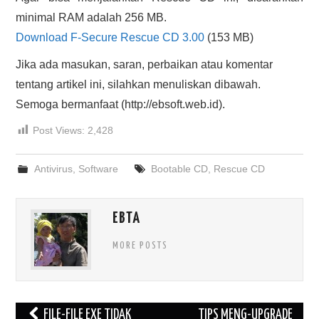
minimal RAM adalah 256 MB.
Download F-Secure Rescue CD 3.00
(153 MB)
Jika ada masukan, saran, perbaikan atau komentar
tentang artikel ini, silahkan menuliskan dibawah.
Semoga bermanfaat (http://ebsoft.web.id).
Post Views:
2,428
Antivirus
,
Software
Bootable CD
,
Rescue CD
EBTA
MORE POSTS
Post
FILE-FILE EXE TIDAK
TIPS MENG-UPGRADE