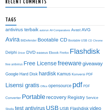
RECENT COMMENTS
TAGS
antivirus terbaik
AVG
Avast
autorun
AV-Comparatives
Avira
Bootable CD
BitDefender
Bootable USB
CD
Chrome
Flashdisk
DVD
Delphi
easeus
Ebook
Firefox
Driver
freeware
Free License
giveaway
free antivirus
hardisk
Kamus
Google
Hard Disk
Konversi PDF
pdf
Lisensi gratis
opensource
PDF
Office
Portable
recovery
Registry
Service
Converter
USB
test antivirus
video
USB Flashdisk
Shollu