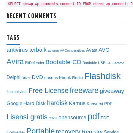
SELECT ebswp_wp_comments.comment_ID FROM ebswp_wp_comments J
RECENT COMMENTS
TAGS
antivirus terbaik
AVG
Avast
autorun
AV-Comparatives
Avira
Bootable CD
BitDefender
Bootable USB
CD
Chrome
Flashdisk
DVD
Delphi
easeus
Ebook
Firefox
Driver
freeware
Free License
giveaway
free antivirus
hardisk
Kamus
Google
Hard Disk
Konversi PDF
pdf
Lisensi gratis
opensource
PDF
Office
Portable
recovery
Registry
Service
Converter