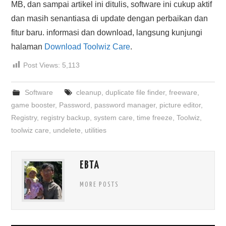
MB, dan sampai artikel ini ditulis, software ini cukup aktif
dan masih senantiasa di update dengan perbaikan dan
fitur baru. informasi dan download, langsung kunjungi
halaman
Download Toolwiz Care
.
Post Views:
5,113
Software
cleanup
,
duplicate file finder
,
freeware
,
game booster
,
Password
,
password manager
,
picture editor
,
Registry
,
registry backup
,
system care
,
time freeze
,
Toolwiz
,
toolwiz care
,
undelete
,
utilities
EBTA
MORE POSTS