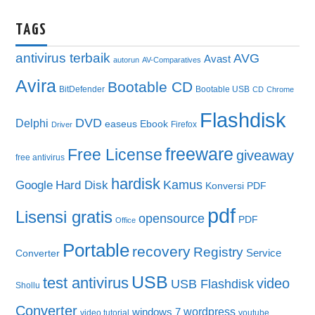
TAGS
antivirus terbaik
AVG
Avast
autorun
AV-Comparatives
Avira
Bootable CD
BitDefender
Bootable USB
CD
Chrome
Flashdisk
DVD
Delphi
easeus
Ebook
Firefox
Driver
freeware
Free License
giveaway
free antivirus
hardisk
Kamus
Google
Hard Disk
Konversi PDF
pdf
Lisensi gratis
opensource
PDF
Office
Portable
recovery
Registry
Service
Converter
USB
test antivirus
video
USB Flashdisk
Shollu
Converter
wordpress
windows 7
video tutorial
youtube