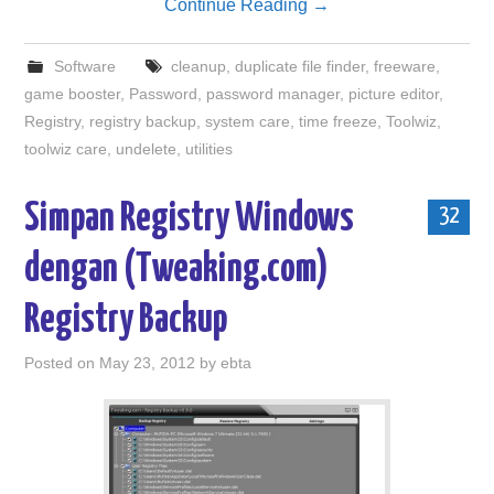
Continue Reading
→
Software
cleanup
,
duplicate file finder
,
freeware
,
game booster
,
Password
,
password manager
,
picture editor
,
Registry
,
registry backup
,
system care
,
time freeze
,
Toolwiz
,
toolwiz care
,
undelete
,
utilities
Simpan Registry Windows
32
dengan (Tweaking.com)
Registry Backup
Posted on
May 23, 2012
by
ebta