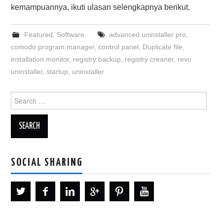
kemampuannya, ikuti ulasan selengkapnya berikut.
Featured
,
Software
advanced uninstaller pro
,
comodo program manager
,
control panel
,
Duplicate file
,
installation monitor
,
registry backup
,
registry creaner
,
revo
uninstaller
,
startup
,
uninstaller
Search
for:
SOCIAL SHARING