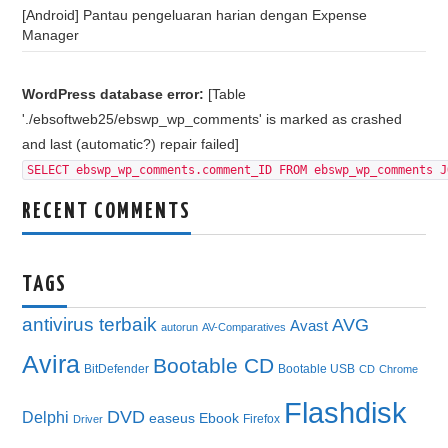
[Android] Pantau pengeluaran harian dengan Expense
Manager
WordPress database error:
[Table
'./ebsoftweb25/ebswp_wp_comments' is marked as crashed
and last (automatic?) repair failed]
SELECT ebswp_wp_comments.comment_ID FROM ebswp_wp_comments J
RECENT COMMENTS
TAGS
antivirus terbaik
AVG
Avast
autorun
AV-Comparatives
Avira
Bootable CD
BitDefender
Bootable USB
CD
Chrome
Flashdisk
DVD
Delphi
easeus
Ebook
Firefox
Driver