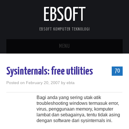
EBSOFT
EBSOFT KOMPUTER TEKNOLOGI
MENU
HOME
Sysinternals: free utilities
70
DOWNLOADS
Posted on
February 20, 2007
by
ebta
MOBILE STUFF
Bagi anda yang sering utak-atik
troubleshooting windows termasuk error,
DELPHI STUFF
virus, penggunaan memory, komputer
lambat dan sebagainya, tentu tidak asing
ABOUT ME
dengan software dari sysinternals ini.