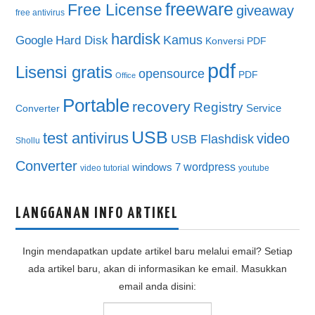
freeware
Free License
giveaway
free antivirus
hardisk
Kamus
Google
Hard Disk
Konversi PDF
pdf
Lisensi gratis
opensource
PDF
Office
Portable
recovery
Registry
Service
Converter
USB
test antivirus
video
USB Flashdisk
Shollu
Converter
wordpress
windows 7
video tutorial
youtube
LANGGANAN INFO ARTIKEL
Ingin mendapatkan update artikel baru melalui email? Setiap
ada artikel baru, akan di informasikan ke email. Masukkan
email anda disini: