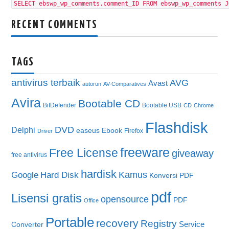
SELECT ebswp_wp_comments.comment_ID FROM ebswp_wp_comments J
RECENT COMMENTS
TAGS
antivirus terbaik
AVG
Avast
autorun
AV-Comparatives
Avira
Bootable CD
BitDefender
Bootable USB
CD
Chrome
Flashdisk
DVD
Delphi
easeus
Ebook
Firefox
Driver
freeware
Free License
giveaway
free antivirus
hardisk
Kamus
Google
Hard Disk
Konversi PDF
pdf
Lisensi gratis
opensource
PDF
Office
Portable
recovery
Registry
Service
Converter