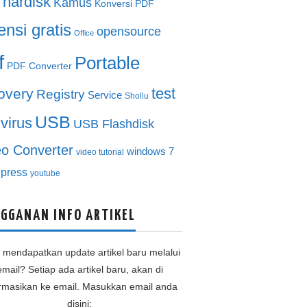
hardisk
Kamus
Konversi PDF
ensi gratis
opensource
Office
f
Portable
PDF Converter
test
overy
Registry
Service
Shollu
USB
ivirus
USB Flashdisk
eo Converter
windows 7
video tutorial
press
youtube
GGANAN INFO ARTIKEL
n mendapatkan update artikel baru melalui
email? Setiap ada artikel baru, akan di
ormasikan ke email. Masukkan email anda
disini: