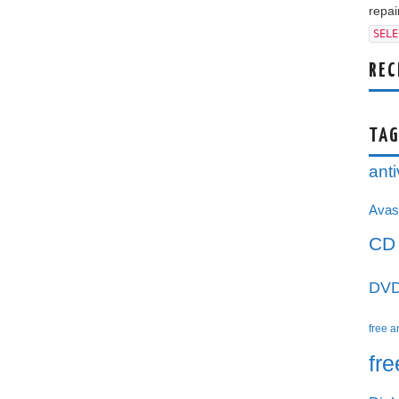
repair
SELE
REC
TAG
anti
Avas
CD
DV
free a
fr