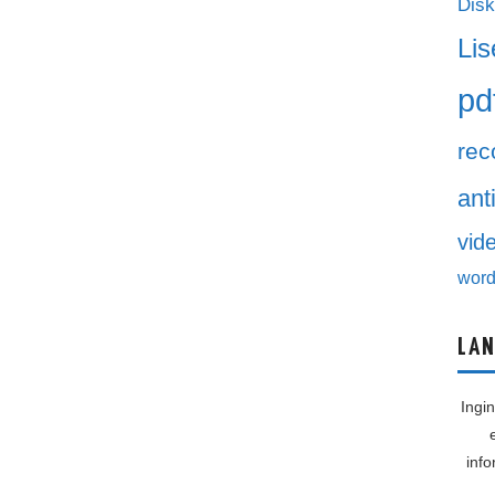
Disk
Lis
pd
rec
ant
vid
word
LAN
Ingi
inf