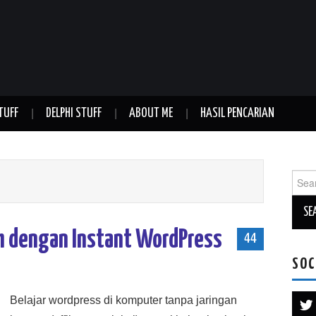
TUFF
DELPHI STUFF
ABOUT ME
HASIL PENCARIAN
Sear
for:
h dengan Instant WordPress
44
SOC
Belajar wordpress di komputer tanpa jaringan