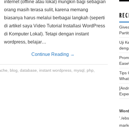
internet (offline atau lokal) mungkin bagi sebagian
orang masih terasa sulit, karena memang
REC
biasanya harus melalui berbagai langkah (seperti
di artikel saya Video Tutorial Installasi WordPress
Give
Parti
di Komputer Lokal). Tetapi dengan instant
wordpress, belajar…
Uji K
deng
Continue Reading
→
Promo
Ease
ache
,
blog
,
database
,
instant wordpress
,
mysql
,
php
,
Tips
What
[And
Expe
Word
'./e
marke