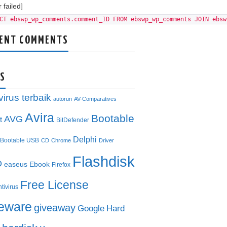
 failed]
CT ebswp_wp_comments.comment_ID FROM ebswp_wp_comments JOIN ebsw
ENT COMMENTS
S
virus terbaik
autorun
AV-Comparatives
Avira
Bootable
AVG
t
BitDefender
Delphi
Bootable USB
CD
Chrome
Driver
Flashdisk
D
easeus
Ebook
Firefox
Free License
ntivirus
eeware
giveaway
Google
Hard