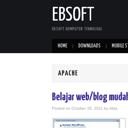
EBSOFT
EBSOFT KOMPUTER TEKNOLOGI
HOME
DOWNLOADS
MOBILE S
APACHE
Belajar web/blog muda
Posted on
October 26, 2011
by
ebta