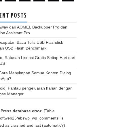
ENT POSTS
away dari AOMEI, Backupper Pro dan
tion Assistant Pro
ecepatan Baca Tulis USB Flashdisk
an USB Flash Benchmark
, Ratusan Lisensi Gratis Setiap Hari dari
US
 Cara Menyimpan Semua Konten Dialog
sApp?
roid] Pantau pengeluaran harian dengan
nse Manager
Press database error:
[Table
bsoftweb25/ebswp_wp_comments' is
d as crashed and last (automatic?)