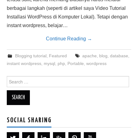
berbagai langkah (seperti di artikel saya Video Tutorial
Installasi WordPress di Komputer Lokal). Tetapi dengan
instant wordpress, belajar…
Continue Reading
→
Blogging tutorial
,
Featured
apache
,
blog
,
database
,
instant wordpress
,
mysql
,
php
,
Portable
,
wordpress
Search
for:
SOCIAL SHARING