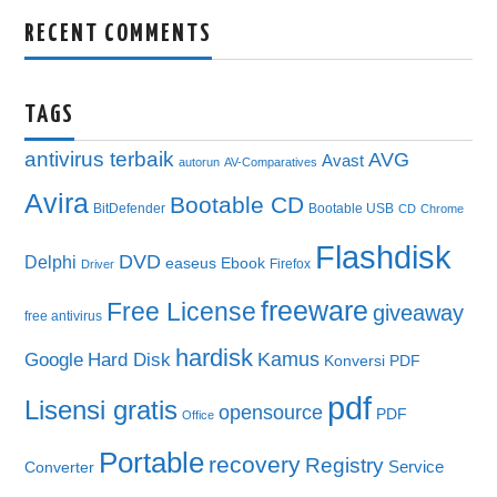
RECENT COMMENTS
TAGS
antivirus terbaik
AVG
Avast
autorun
AV-Comparatives
Avira
Bootable CD
BitDefender
Bootable USB
CD
Chrome
Flashdisk
DVD
Delphi
easeus
Ebook
Firefox
Driver
freeware
Free License
giveaway
free antivirus
hardisk
Kamus
Google
Hard Disk
Konversi PDF
pdf
Lisensi gratis
opensource
PDF
Office
Portable
recovery
Registry
Service
Converter