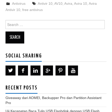
Antivirus
Antivir 10
,
AV10
,
Avira
,
Avira 10
,
Avira
Antivir 10
,
free antivirus
Search
for:
SOCIAL SHARING
RECENT POSTS
Giveaway dari AOMEI, Backupper Pro dan Partition Assistant
Pro
Uji Kecepatan Baca Tulis USB Flashdisk dengan USB Flash