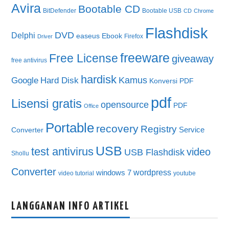
Avira
Bootable CD
BitDefender
Bootable USB
CD
Chrome
Flashdisk
DVD
Delphi
easeus
Ebook
Firefox
Driver
freeware
Free License
giveaway
free antivirus
hardisk
Kamus
Google
Hard Disk
Konversi PDF
pdf
Lisensi gratis
opensource
PDF
Office
Portable
recovery
Registry
Service
Converter
USB
test antivirus
video
USB Flashdisk
Shollu
Converter
wordpress
windows 7
video tutorial
youtube
LANGGANAN INFO ARTIKEL