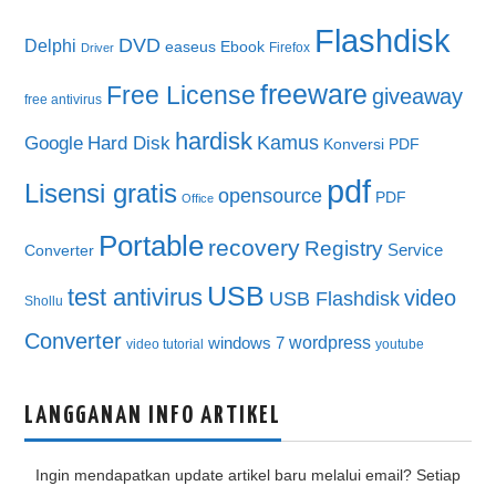
Flashdisk
DVD
Delphi
easeus
Ebook
Firefox
Driver
freeware
Free License
giveaway
free antivirus
hardisk
Kamus
Google
Hard Disk
Konversi PDF
pdf
Lisensi gratis
opensource
PDF
Office
Portable
recovery
Registry
Service
Converter
USB
test antivirus
video
USB Flashdisk
Shollu
Converter
wordpress
windows 7
video tutorial
youtube
LANGGANAN INFO ARTIKEL
Ingin mendapatkan update artikel baru melalui email? Setiap