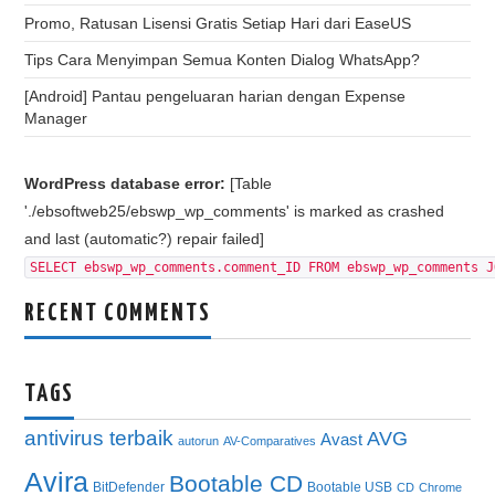
Promo, Ratusan Lisensi Gratis Setiap Hari dari EaseUS
Tips Cara Menyimpan Semua Konten Dialog WhatsApp?
[Android] Pantau pengeluaran harian dengan Expense
Manager
WordPress database error:
[Table
'./ebsoftweb25/ebswp_wp_comments' is marked as crashed
and last (automatic?) repair failed]
SELECT ebswp_wp_comments.comment_ID FROM ebswp_wp_comments J
RECENT COMMENTS
TAGS
antivirus terbaik
AVG
Avast
autorun
AV-Comparatives
Avira
Bootable CD
BitDefender
Bootable USB
CD
Chrome