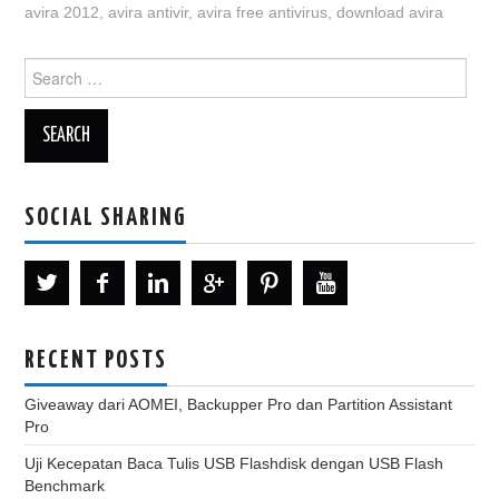
avira 2012
,
avira antivir
,
avira free antivirus
,
download avira
Search
for:
SOCIAL SHARING
RECENT POSTS
Giveaway dari AOMEI, Backupper Pro dan Partition Assistant
Pro
Uji Kecepatan Baca Tulis USB Flashdisk dengan USB Flash
Benchmark