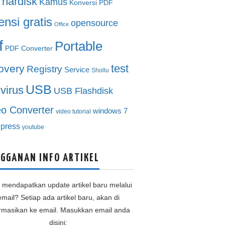
hardisk
Kamus
Konversi PDF
ensi gratis
opensource
Office
f
Portable
PDF Converter
test
overy
Registry
Service
Shollu
USB
ivirus
USB Flashdisk
eo Converter
windows 7
video tutorial
press
youtube
GGANAN INFO ARTIKEL
n mendapatkan update artikel baru melalui
email? Setiap ada artikel baru, akan di
ormasikan ke email. Masukkan email anda
disini: