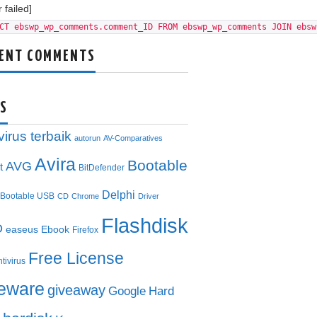
 failed]
CT ebswp_wp_comments.comment_ID FROM ebswp_wp_comments JOIN ebsw
ENT COMMENTS
S
virus terbaik
autorun
AV-Comparatives
Avira
Bootable
AVG
t
BitDefender
Delphi
Bootable USB
CD
Chrome
Driver
Flashdisk
D
easeus
Ebook
Firefox
Free License
ntivirus
eeware
giveaway
Google
Hard