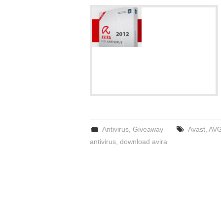
Antivirus
,
Giveaway
Avast
,
AV
antivirus
,
download avira