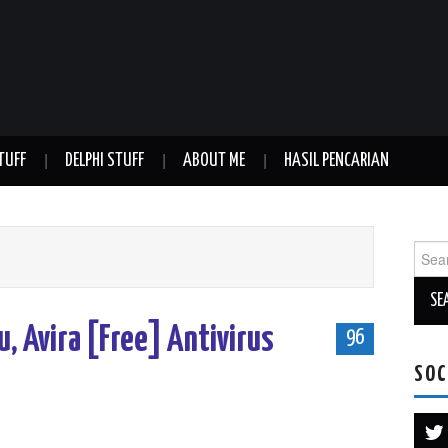
TUFF
DELPHI STUFF
ABOUT ME
HASIL PENCARIAN
Sear
for:
u, Avira [Free] Antivirus
96
SOC