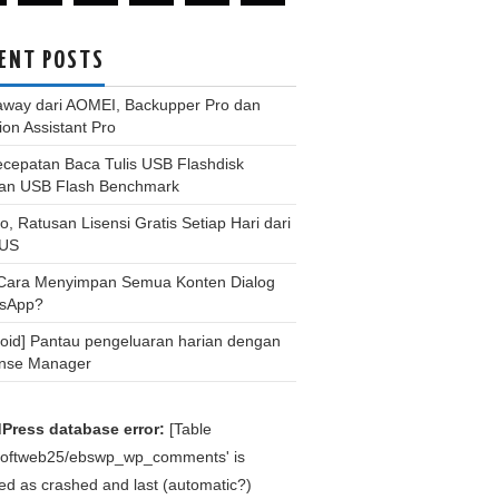
ENT POSTS
away dari AOMEI, Backupper Pro dan
tion Assistant Pro
ecepatan Baca Tulis USB Flashdisk
an USB Flash Benchmark
, Ratusan Lisensi Gratis Setiap Hari dari
US
 Cara Menyimpan Semua Konten Dialog
sApp?
roid] Pantau pengeluaran harian dengan
nse Manager
Press database error:
[Table
bsoftweb25/ebswp_wp_comments' is
d as crashed and last (automatic?)