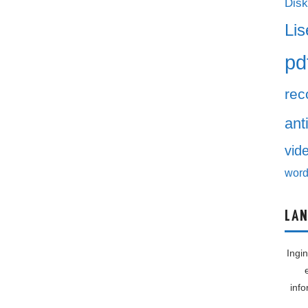
Disk
Lis
pd
rec
ant
vid
word
LAN
Ingi
inf