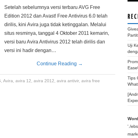
Setelah sebelumnya versi terbaru AVG Free
Edition 2012 dan Avast! Free Antivirus 6.0 telah
REC
dirilis, kini Avira juga tidak ketinggalan. Melalui
Give
situs resminya, tanggal 4 Oktober 2011 kemarin,
Parti
versi baru Avira Antivirus 2012 telah dirilis dan
Uji K
versi ini hadir dengan…
deng
Promo
Continue Reading
→
Ease
Tips
G
,
Avira
,
avira 12
,
avira 2012
,
avira antivir
,
avira free
What
[And
Expe
Word
'./e
marke