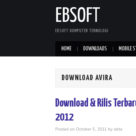
EBSOFT
EBSOFT KOMPUTER TEKNOLOGI
HOME
DOWNLOADS
MOBILE S
DOWNLOAD AVIRA
Download & Rilis Terbar
2012
Posted on
October 5, 2011
by
ebta