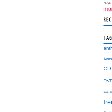
repair
SELE
REC
TAG
anti
Avas
CD
DV
free a
fr