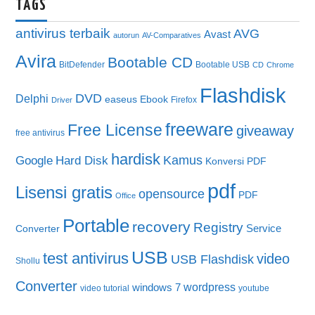
TAGS
antivirus terbaik
AVG
Avast
autorun
AV-Comparatives
Avira
Bootable CD
BitDefender
Bootable USB
CD
Chrome
Flashdisk
DVD
Delphi
easeus
Ebook
Firefox
Driver
freeware
Free License
giveaway
free antivirus
hardisk
Kamus
Google
Hard Disk
Konversi PDF
pdf
Lisensi gratis
opensource
PDF
Office
Portable
recovery
Registry
Service
Converter
USB
test antivirus
video
USB Flashdisk
Shollu
Converter
wordpress
windows 7
video tutorial
youtube