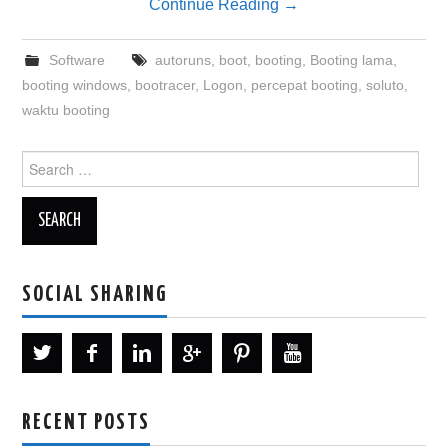
Continue Reading
→
Software
autoruns
,
boot
,
booting
,
Booting lama
,
booting windows
,
bootracer
,
Logon
,
percepat booting
,
soluto
,
waktu booting
Search
for:
SOCIAL SHARING
RECENT POSTS