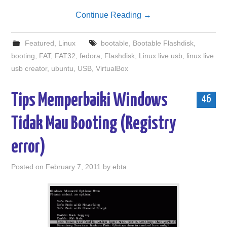
Continue Reading
→
Featured
,
Linux
bootable
,
Bootable Flashdisk
,
booting
,
FAT
,
FAT32
,
fedora
,
Flashdisk
,
Linux live usb
,
linux live
usb creator
,
ubuntu
,
USB
,
VirtualBox
Tips Memperbaiki Windows
46
Tidak Mau Booting (Registry
error)
Posted on
February 7, 2011
by
ebta