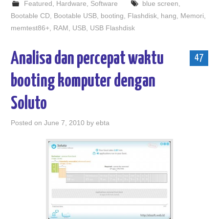
Featured
,
Hardware
,
Software
blue screen
,
Bootable CD
,
Bootable USB
,
booting
,
Flashdisk
,
hang
,
Memori
,
memtest86+
,
RAM
,
USB
,
USB Flashdisk
Analisa dan percepat waktu
47
booting komputer dengan
Soluto
Posted on
June 7, 2010
by
ebta