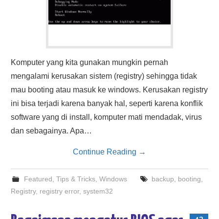
Komputer yang kita gunakan mungkin pernah
mengalami kerusakan sistem (registry) sehingga tidak
mau booting atau masuk ke windows. Kerusakan registry
ini bisa terjadi karena banyak hal, seperti karena konflik
software yang di install, komputer mati mendadak, virus
dan sebagainya. Apa…
Continue Reading
→
Featured
,
Tips & Tricks
,
Windows
backup
,
booting
,
Registry
,
registry error
,
system32