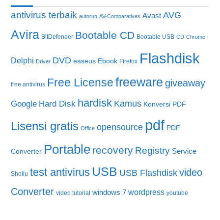
antivirus terbaik
AVG
Avast
autorun
AV-Comparatives
Avira
Bootable CD
BitDefender
Bootable USB
CD
Chrome
Flashdisk
DVD
Delphi
easeus
Ebook
Firefox
Driver
freeware
Free License
giveaway
free antivirus
hardisk
Kamus
Google
Hard Disk
Konversi PDF
pdf
Lisensi gratis
opensource
PDF
Office
Portable
recovery
Registry
Service
Converter
USB
test antivirus
video
USB Flashdisk
Shollu
Converter
wordpress
windows 7
video tutorial
youtube