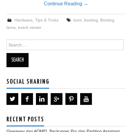
Continue Reading
→
Hardware
,
Tips & Tricks
boot
,
booting
,
Booting
lama
,
event viewer
Search
for:
SOCIAL SHARING
RECENT POSTS
Giveaway dari AOMEI, Backupper Pro dan Partition Assistant