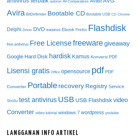
antivirus terbaik
AVG
Avast
autorun
AV-Comparatives
Avira
Bootable CD
BitDefender
Bootable USB
CD
Chrome
Flashdisk
DVD
Delphi
easeus
Ebook
Firefox
Driver
freeware
Free License
giveaway
free antivirus
hardisk
Kamus
Google
Hard Disk
Konversi PDF
pdf
Lisensi gratis
opensource
PDF
Office
Portable
recovery
Registry
Service
Converter
USB
test antivirus
video
USB Flashdisk
Shollu
Converter
wordpress
windows 7
video tutorial
youtube
LANGGANAN INFO ARTIKEL