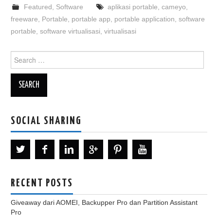
Featured
,
Software
aplikasi portable
,
cameyo
,
freeware
,
Portable
,
portable app
,
portable application
,
software
portable
,
software virtualisasi
,
virtualisasi
Search
for:
SOCIAL SHARING
RECENT POSTS
Giveaway dari AOMEI, Backupper Pro dan Partition Assistant
Pro