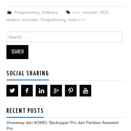
Programming
,
Software
c++
,
compiler
,
DOS
,
dosbox
,
emulator
,
Programming
,
turbo c++
Search
for:
SOCIAL SHARING
RECENT POSTS
Giveaway dari AOMEI, Backupper Pro dan Partition Assistant
Pro