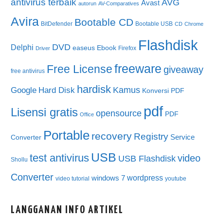
antivirus terbaik
AVG
Avast
autorun
AV-Comparatives
Avira
Bootable CD
BitDefender
Bootable USB
CD
Chrome
Flashdisk
DVD
Delphi
easeus
Ebook
Firefox
Driver
freeware
Free License
giveaway
free antivirus
hardisk
Kamus
Google
Hard Disk
Konversi PDF
pdf
Lisensi gratis
opensource
PDF
Office
Portable
recovery
Registry
Service
Converter
USB
test antivirus
video
USB Flashdisk
Shollu
Converter
wordpress
windows 7
video tutorial
youtube
LANGGANAN INFO ARTIKEL