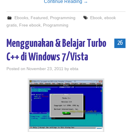
Continue Reading
→
Ebooks
,
Featured
,
Programming
Ebook
,
ebook
gratis
,
Free ebook
,
Programming
Menggunakan & Belajar Turbo
26
C++ di Windows 7/Vista
Posted on
November 23, 2011
by
ebta