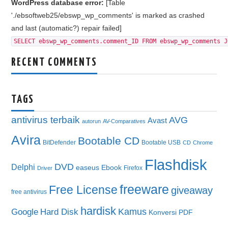
WordPress database error:
[Table
'./ebsoftweb25/ebswp_wp_comments' is marked as crashed
and last (automatic?) repair failed]
SELECT ebswp_wp_comments.comment_ID FROM ebswp_wp_comments J
RECENT COMMENTS
TAGS
antivirus terbaik
AVG
Avast
autorun
AV-Comparatives
Avira
Bootable CD
BitDefender
Bootable USB
CD
Chrome
Flashdisk
DVD
Delphi
easeus
Ebook
Firefox
Driver
freeware
Free License
giveaway
free antivirus
hardisk
Kamus
Google
Hard Disk
Konversi PDF