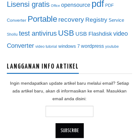
pdf
Lisensi gratis
opensource
PDF
Office
Portable
recovery
Registry
Service
Converter
USB
test antivirus
video
USB Flashdisk
Shollu
Converter
wordpress
windows 7
video tutorial
youtube
LANGGANAN INFO ARTIKEL
Ingin mendapatkan update artikel baru melalui email? Setiap
ada artikel baru, akan di informasikan ke email. Masukkan
email anda disini: