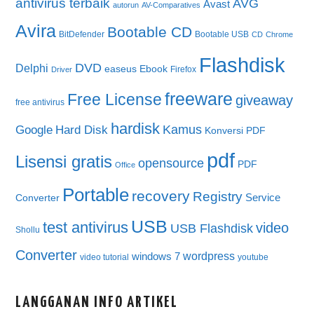
antivirus terbaik
AVG
Avast
autorun
AV-Comparatives
Avira
Bootable CD
BitDefender
Bootable USB
CD
Chrome
Flashdisk
DVD
Delphi
easeus
Ebook
Firefox
Driver
freeware
Free License
giveaway
free antivirus
hardisk
Kamus
Google
Hard Disk
Konversi PDF
pdf
Lisensi gratis
opensource
PDF
Office
Portable
recovery
Registry
Service
Converter
USB
test antivirus
video
USB Flashdisk
Shollu
Converter
wordpress
windows 7
video tutorial
youtube
LANGGANAN INFO ARTIKEL