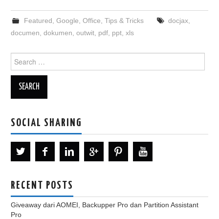
Featured
,
Google
,
Office
,
Tips & Tricks
docjax
,
documen
,
dokumen
,
outwit
,
pdf
,
ppt
,
xls
Search
for:
SOCIAL SHARING
RECENT POSTS
Giveaway dari AOMEI, Backupper Pro dan Partition Assistant
Pro