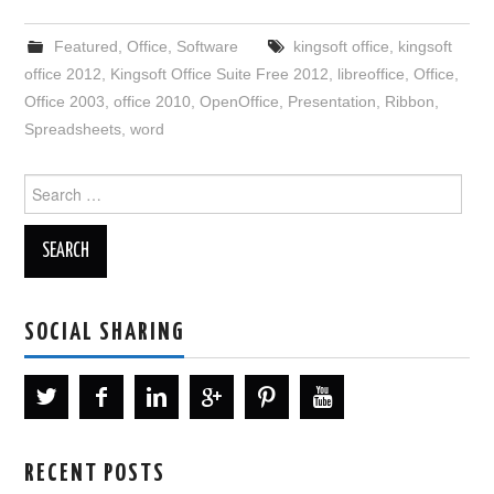
Featured
,
Office
,
Software
kingsoft office
,
kingsoft
office 2012
,
Kingsoft Office Suite Free 2012
,
libreoffice
,
Office
,
Office 2003
,
office 2010
,
OpenOffice
,
Presentation
,
Ribbon
,
Spreadsheets
,
word
Search
for:
SOCIAL SHARING
RECENT POSTS