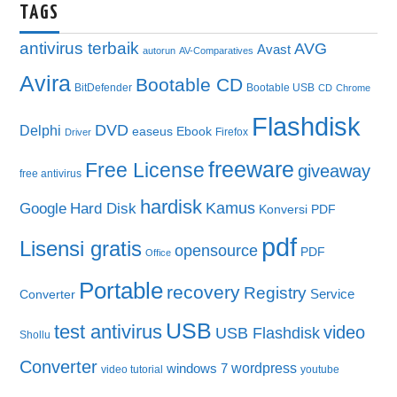
TAGS
antivirus terbaik
AVG
Avast
autorun
AV-Comparatives
Avira
Bootable CD
BitDefender
Bootable USB
CD
Chrome
Flashdisk
DVD
Delphi
easeus
Ebook
Firefox
Driver
freeware
Free License
giveaway
free antivirus
hardisk
Kamus
Google
Hard Disk
Konversi PDF
pdf
Lisensi gratis
opensource
PDF
Office
Portable
recovery
Registry
Service
Converter
USB
test antivirus
video
USB Flashdisk
Shollu
Converter
wordpress
windows 7
video tutorial
youtube