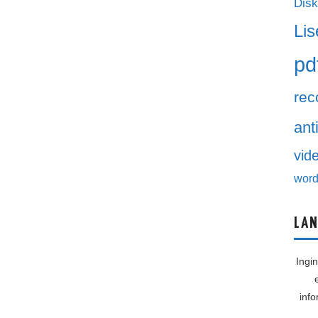
Disk
Lis
pd
rec
ant
vid
word
LAN
Ingi
inf