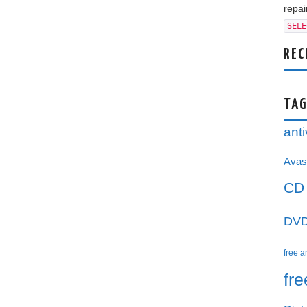
repair
SELE
REC
TAG
anti
Avas
CD
DV
free a
fr