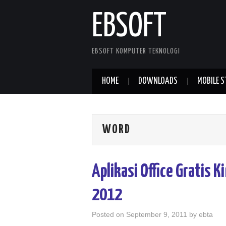
EBSOFT
EBSOFT KOMPUTER TEKNOLOGI
HOME
DOWNLOADS
MOBILE S
WORD
Aplikasi Office Gratis K
2012
Posted on
September 9, 2011
by
ebta