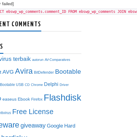
 failed]
CT ebswp_wp_comments.comment_ID FROM ebswp_wp_comments JOIN ebsw
ENT COMMENTS
S
virus terbaik
autorun
AV-Comparatives
Avira
Bootable
AVG
t
BitDefender
Delphi
Bootable USB
CD
Chrome
Driver
Flashdisk
D
easeus
Ebook
Firefox
Free License
ntivirus
eeware
giveaway
Google
Hard