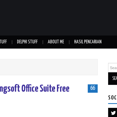
TUFF
DELPHI STUFF
ABOUT ME
HASIL PENCARIAN
Sear
for:
ingsoft Office Suite Free
66
SOC