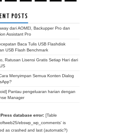
ENT POSTS
away dari AOMEI, Backupper Pro dan
tion Assistant Pro
ecepatan Baca Tulis USB Flashdisk
an USB Flash Benchmark
, Ratusan Lisensi Gratis Setiap Hari dari
US
 Cara Menyimpan Semua Konten Dialog
sApp?
roid] Pantau pengeluaran harian dengan
nse Manager
Press database error:
[Table
bsoftweb25/ebswp_wp_comments' is
d as crashed and last (automatic?)