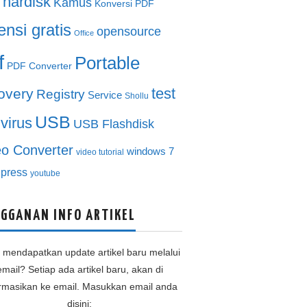
hardisk
Kamus
Konversi PDF
ensi gratis
opensource
Office
f
Portable
PDF Converter
test
overy
Registry
Service
Shollu
USB
ivirus
USB Flashdisk
eo Converter
windows 7
video tutorial
press
youtube
GGANAN INFO ARTIKEL
n mendapatkan update artikel baru melalui
email? Setiap ada artikel baru, akan di
ormasikan ke email. Masukkan email anda
disini: