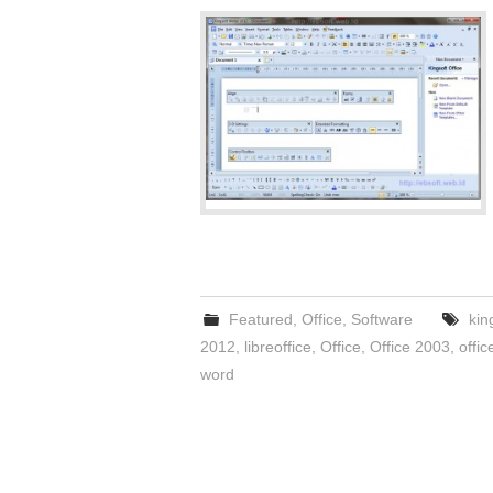
Featured
,
Office
,
Software
kin
2012
,
libreoffice
,
Office
,
Office 2003
,
offi
word