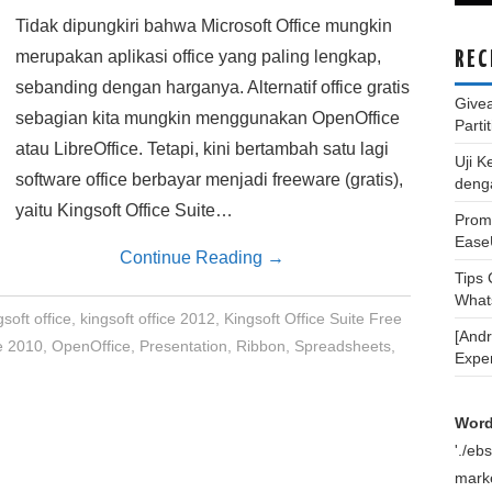
Tidak dipungkiri bahwa Microsoft Office mungkin
merupakan aplikasi office yang paling lengkap,
REC
sebanding dengan harganya. Alternatif office gratis
Give
sebagian kita mungkin menggunakan OpenOffice
Parti
atau LibreOffice. Tetapi, kini bertambah satu lagi
Uji K
software office berbayar menjadi freeware (gratis),
deng
yaitu Kingsoft Office Suite…
Promo
Ease
Continue Reading
→
Tips
What
gsoft office
,
kingsoft office 2012
,
Kingsoft Office Suite Free
[And
ce 2010
,
OpenOffice
,
Presentation
,
Ribbon
,
Spreadsheets
,
Expe
Word
'./e
marke