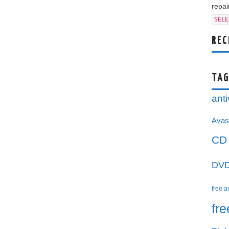
repair
SELE
REC
TAG
anti
Avas
CD
DV
free a
fr