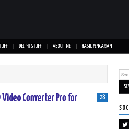
TUFF
DELPHI STUFF
ABOUT ME
HASIL PENCARIAN
Sear
for:
 Video Converter Pro for
28
SOC