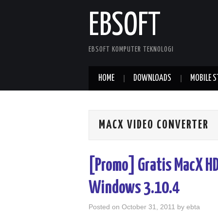
EBSOFT
EBSOFT KOMPUTER TEKNOLOGI
HOME
DOWNLOADS
MOBILE S
MACX VIDEO CONVERTER
[Promo] Gratis MacX HD
Windows 3.10.4
Posted on
October 31, 2011
by
ebta