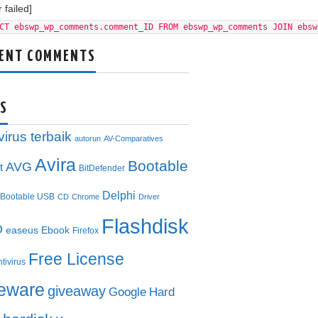
 failed]
CT ebswp_wp_comments.comment_ID FROM ebswp_wp_comments JOIN ebsw
ENT COMMENTS
S
virus terbaik
autorun
AV-Comparatives
Avira
Bootable
AVG
t
BitDefender
Delphi
Bootable USB
CD
Chrome
Driver
Flashdisk
D
easeus
Ebook
Firefox
Free License
ntivirus
eeware
giveaway
Google
Hard