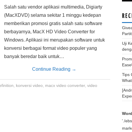
Salah satu vendor aplikasi multimedia, Digiarty
(MacXDVD) selama sekitar 1 minggu kedepan
REC
memberikan promosi gratis salah satu software
Give
berbayarnya, MacX HD Video Converter for
Parti
Windows. Aplikasi ini merupakan software untuk
Uji K
konversi berbagai format video populer yang
deng
banyak beredar baik untuk…
Promo
Ease
Continue Reading
→
Tips
What
finition
,
konversi video
,
macx video converter
,
video
[And
Expe
Word
'./e
marke