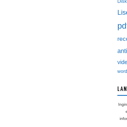
Disk
Lis
pd
rec
ant
vid
word
LAN
Ingi
inf