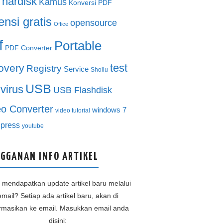
hardisk
Kamus
Konversi PDF
ensi gratis
opensource
Office
f
Portable
PDF Converter
test
overy
Registry
Service
Shollu
USB
ivirus
USB Flashdisk
eo Converter
windows 7
video tutorial
press
youtube
GGANAN INFO ARTIKEL
n mendapatkan update artikel baru melalui
email? Setiap ada artikel baru, akan di
ormasikan ke email. Masukkan email anda
disini: