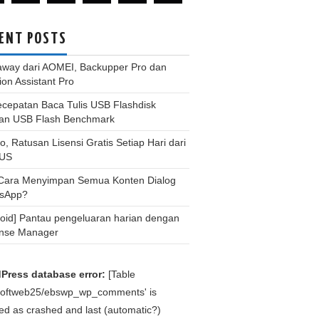
ENT POSTS
away dari AOMEI, Backupper Pro dan
tion Assistant Pro
ecepatan Baca Tulis USB Flashdisk
an USB Flash Benchmark
, Ratusan Lisensi Gratis Setiap Hari dari
US
 Cara Menyimpan Semua Konten Dialog
sApp?
roid] Pantau pengeluaran harian dengan
nse Manager
Press database error:
[Table
bsoftweb25/ebswp_wp_comments' is
d as crashed and last (automatic?)