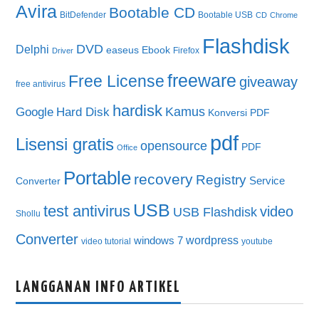
Avira
Bootable CD
BitDefender
Bootable USB
CD
Chrome
Flashdisk
DVD
Delphi
easeus
Ebook
Firefox
Driver
freeware
Free License
giveaway
free antivirus
hardisk
Kamus
Google
Hard Disk
Konversi PDF
pdf
Lisensi gratis
opensource
PDF
Office
Portable
recovery
Registry
Service
Converter
USB
test antivirus
video
USB Flashdisk
Shollu
Converter
wordpress
windows 7
video tutorial
youtube
LANGGANAN INFO ARTIKEL