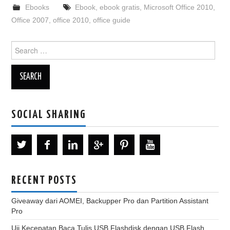
Ebooks
Ebook
,
ebook gratis
,
Microsoft Office 2010
,
Office 2007
,
office 2010
,
office guide
Search
for:
SOCIAL SHARING
RECENT POSTS
Giveaway dari AOMEI, Backupper Pro dan Partition Assistant
Pro
Uji Kecepatan Baca Tulis USB Flashdisk dengan USB Flash