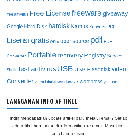
Firefox
Driver
freeware
Free License
giveaway
free antivirus
hardisk
Kamus
Google
Hard Disk
Konversi PDF
pdf
Lisensi gratis
opensource
PDF
Office
Portable
recovery
Registry
Service
Converter
USB
test antivirus
video
USB Flashdisk
Shollu
Converter
wordpress
windows 7
video tutorial
youtube
LANGGANAN INFO ARTIKEL
Ingin mendapatkan update artikel baru melalui email? Setiap
ada artikel baru, akan di informasikan ke email. Masukkan
email anda disini: