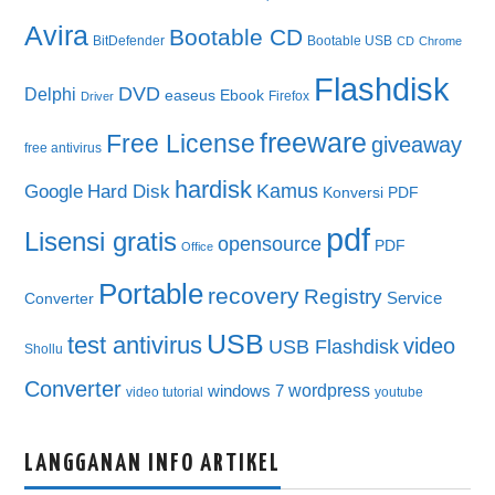
Avira
Bootable CD
BitDefender
Bootable USB
CD
Chrome
Flashdisk
DVD
Delphi
easeus
Ebook
Firefox
Driver
freeware
Free License
giveaway
free antivirus
hardisk
Kamus
Google
Hard Disk
Konversi PDF
pdf
Lisensi gratis
opensource
PDF
Office
Portable
recovery
Registry
Service
Converter
USB
test antivirus
video
USB Flashdisk
Shollu
Converter
wordpress
windows 7
video tutorial
youtube
LANGGANAN INFO ARTIKEL