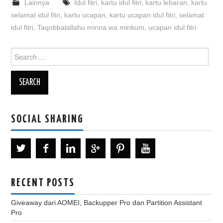
Lainnya
Idul fitri
,
kartu idul fitri
,
kartu lebaran
,
kartu
selamat idul fitri
,
kartu ucapan
,
kartu ucapan idul fitri
,
selamat
idul fitri
,
Taqobbalallahu minna wa minkum
,
ucapan idul fitri
Search
for:
SOCIAL SHARING
RECENT POSTS
Giveaway dari AOMEI, Backupper Pro dan Partition Assistant
Pro