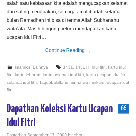
salah satu kebiasaan kita adalah mengucapkan selamat
dan saling mendoakan, semoga amal ibadah selama
bulan Ramadhan ini bisa di terima Allah Subhanahu
wata’ala. Masih bingung belum mendapatkan kartu
ucapan Idul Fitri…
Continue Reading
→
Islamics
,
Lainnya
1431
,
1431 H
,
Idul fitri
,
kartu idul
fitri
,
kartu lebaran
,
kartu selamat idul fitri
,
kartu ucapan idul fitri
,
selamat idul fitri
,
Taqobbalallahu minna wa minkum
,
ucapan idul
fitri
Dapatkan Koleksi Kartu Ucapan
66
Idul Fitri
Posted on
September 17, 2009
by
ebta