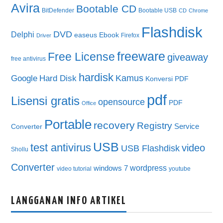
Avira
Bootable CD
BitDefender
Bootable USB
CD
Chrome
Flashdisk
DVD
Delphi
easeus
Ebook
Firefox
Driver
freeware
Free License
giveaway
free antivirus
hardisk
Kamus
Google
Hard Disk
Konversi PDF
pdf
Lisensi gratis
opensource
PDF
Office
Portable
recovery
Registry
Service
Converter
USB
test antivirus
video
USB Flashdisk
Shollu
Converter
wordpress
windows 7
video tutorial
youtube
LANGGANAN INFO ARTIKEL