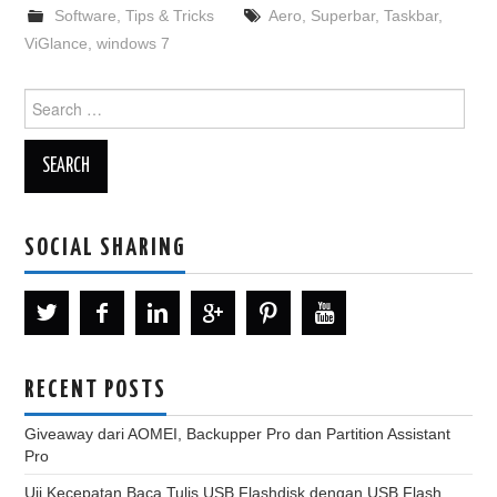
Software
,
Tips & Tricks
Aero
,
Superbar
,
Taskbar
,
ViGlance
,
windows 7
Search
for:
SOCIAL SHARING
RECENT POSTS
Giveaway dari AOMEI, Backupper Pro dan Partition Assistant
Pro
Uji Kecepatan Baca Tulis USB Flashdisk dengan USB Flash