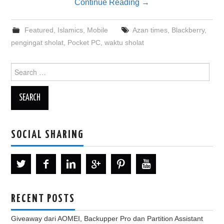
Continue Reading
→
Featured
,
Islamics
,
Mobile
Azan times
,
Blackberry
,
pengingat sholat
,
Pocket PC
,
waktu sholat
Search
for:
SOCIAL SHARING
RECENT POSTS
Giveaway dari AOMEI, Backupper Pro dan Partition Assistant