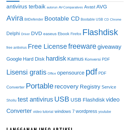
antivirus terbaik
AVG
Avast
autorun
AV-Comparatives
Avira
Bootable CD
BitDefender
Bootable USB
CD
Chrome
Flashdisk
DVD
Delphi
easeus
Ebook
Firefox
Driver
freeware
Free License
giveaway
free antivirus
hardisk
Kamus
Google
Hard Disk
Konversi PDF
pdf
Lisensi gratis
opensource
PDF
Office
Portable
recovery
Registry
Service
Converter
USB
test antivirus
video
USB Flashdisk
Shollu
Converter
wordpress
windows 7
video tutorial
youtube