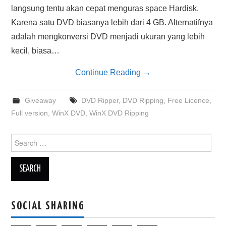
langsung tentu akan cepat menguras space Hardisk.
Karena satu DVD biasanya lebih dari 4 GB. Alternatifnya
adalah mengkonversi DVD menjadi ukuran yang lebih
kecil, biasa…
Continue Reading
→
Giveaway
DVD Ripper
,
DVD Ripping
,
Free Licence
,
Full version
,
WinX DVD
,
WinX DVD Ripping
Search
for:
SOCIAL SHARING