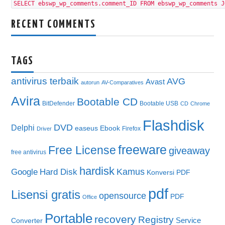
SELECT ebswp_wp_comments.comment_ID FROM ebswp_wp_comments J
RECENT COMMENTS
TAGS
antivirus terbaik
AVG
Avast
autorun
AV-Comparatives
Avira
Bootable CD
BitDefender
Bootable USB
CD
Chrome
Flashdisk
DVD
Delphi
easeus
Ebook
Firefox
Driver
freeware
Free License
giveaway
free antivirus
hardisk
Kamus
Google
Hard Disk
Konversi PDF
pdf
Lisensi gratis
opensource
PDF
Office
Portable
recovery
Registry
Service
Converter