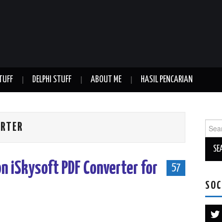
TUFF
DELPHI STUFF
ABOUT ME
HASIL PENCARIAN
Sear
ERTER
for:
on iSkysoft PDF Converter for
57
SOC