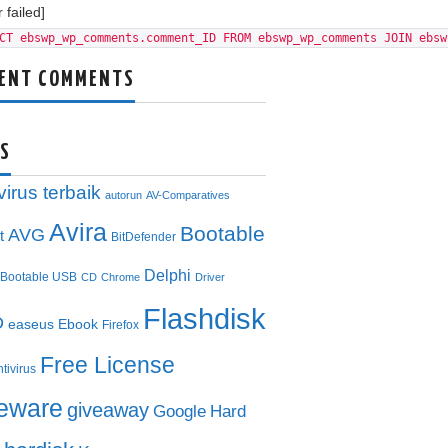
 failed]
CT ebswp_wp_comments.comment_ID FROM ebswp_wp_comments JOIN ebsw
ENT COMMENTS
S
virus terbaik
autorun
AV-Comparatives
Avira
Bootable
AVG
t
BitDefender
Delphi
Bootable USB
CD
Chrome
Driver
Flashdisk
D
easeus
Ebook
Firefox
Free License
ntivirus
eeware
giveaway
Google
Hard