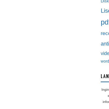
Disk
Lis
pd
rec
ant
vid
word
LAN
Ingi
inf