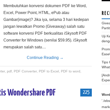
Membutuhkan konversi dokumen PDF ke Word,
Excel, Power Point, HTML, ePub atau
REC
Gambar(image)? Jika iya, selama 3 hari kedepan
Give
jangan lewatkan Promo (Giveaway) salah satu
Parti
software konversi PDF berkualitas iSkysoft PDF
Uji K
Converter for Windows (senilai $59.95). iSkysoft
deng
merupakan salah satu…
Promo
Ease
Continue Reading
→
Tips
What
ter
,
pdf
,
PDF Converter
,
PDF to Excel
,
PDF to word
,
[And
Expe
tis Wondershare PDF
225
Word
'./e
marke