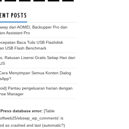
ENT POSTS
away dari AOMEI, Backupper Pro dan
tion Assistant Pro
ecepatan Baca Tulis USB Flashdisk
an USB Flash Benchmark
, Ratusan Lisensi Gratis Setiap Hari dari
US
 Cara Menyimpan Semua Konten Dialog
sApp?
roid] Pantau pengeluaran harian dengan
nse Manager
Press database error:
[Table
bsoftweb25/ebswp_wp_comments' is
d as crashed and last (automatic?)