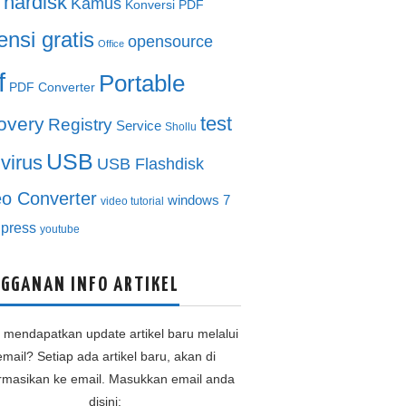
hardisk
Kamus
Konversi PDF
ensi gratis
opensource
Office
f
Portable
PDF Converter
test
overy
Registry
Service
Shollu
USB
ivirus
USB Flashdisk
eo Converter
windows 7
video tutorial
press
youtube
GGANAN INFO ARTIKEL
n mendapatkan update artikel baru melalui
email? Setiap ada artikel baru, akan di
ormasikan ke email. Masukkan email anda
disini: