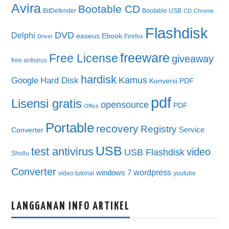
Avira
Bootable CD
BitDefender
Bootable USB
CD
Chrome
Flashdisk
DVD
Delphi
easeus
Ebook
Firefox
Driver
freeware
Free License
giveaway
free antivirus
hardisk
Kamus
Google
Hard Disk
Konversi PDF
pdf
Lisensi gratis
opensource
PDF
Office
Portable
recovery
Registry
Service
Converter
USB
test antivirus
video
USB Flashdisk
Shollu
Converter
wordpress
windows 7
video tutorial
youtube
LANGGANAN INFO ARTIKEL