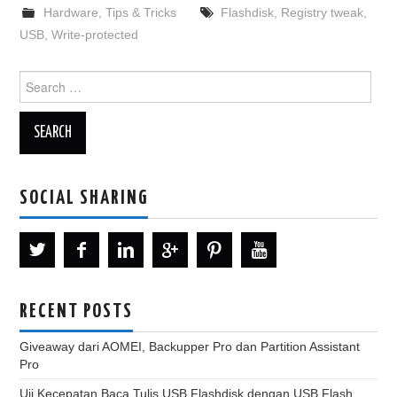
Hardware
,
Tips & Tricks
Flashdisk
,
Registry tweak
,
USB
,
Write-protected
Search
for:
SOCIAL SHARING
RECENT POSTS
Giveaway dari AOMEI, Backupper Pro dan Partition Assistant
Pro
Uji Kecepatan Baca Tulis USB Flashdisk dengan USB Flash