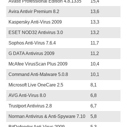
Avast! Professional Edition 4.8.1335
15,4
Avira Antivir Premium 8.2
13,6
Kaspersky Anti-Virus 2009
13,3
ESET NOD32 Antivirus 3.0
13,2
Sophos Anti-Virus 7.6.4
11,7
G DATA Antivirus 2009
11,2
McAfee VirusScan Plus 2009
10,4
Command Anti-Malware 5.0.8
10,1
Microsoft Live OneCare 2.5
8,1
AVG Anti-Virus 8.0
6,8
Trustport Antivirus 2.8
6,7
Norman Antivirus & Anti-Spyware 7.10
5,8
BitDefender Anti-Virus 2009
5,3