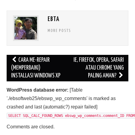
EBTA
MORE POSTS
Post
CARA ME-REPAIR
IE, FIREFOX, OPERA, SAFARI
navigation
(MEMPERBAIKI)
ATAU CHROME YANG
INSTALLASI WINDOWS XP
PALING AMAN?
WordPress database error:
[Table
'./ebsoftweb25/ebswp_wp_comments' is marked as
crashed and last (automatic?) repair failed]
SELECT SQL_CALC_FOUND_ROWS ebswp_wp_comments.comment_ID FROM
Comments are closed.