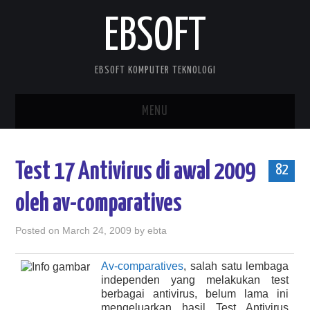
EBSOFT
EBSOFT KOMPUTER TEKNOLOGI
MENU
HOME
Test 17 Antivirus di awal 2009
82
DOWNLOADS
oleh av-comparatives
MOBILE STUFF
Posted on
March 24, 2009
by
ebta
DELPHI STUFF
Av-comparatives
, salah satu lembaga
independen yang melakukan test
ABOUT ME
berbagai antivirus, belum lama ini
mengeluarkan hasil Test Antivirus