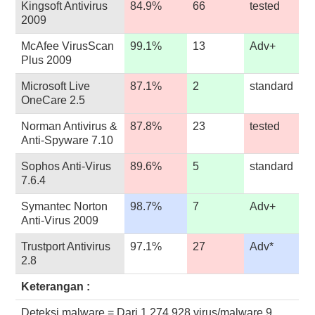
Kingsoft Antivirus
84.9%
66
tested
2009
McAfee VirusScan
99.1%
13
Adv+
Plus 2009
Microsoft Live
87.1%
2
standard
OneCare 2.5
Norman Antivirus &
87.8%
23
tested
Anti-Spyware 7.10
Sophos Anti-Virus
89.6%
5
standard
7.6.4
Symantec Norton
98.7%
7
Adv+
Anti-Virus 2009
Trustport Antivirus
97.1%
27
Adv*
2.8
Keterangan :
Deteksi malware = Dari 1.274.928 virus/malware 9