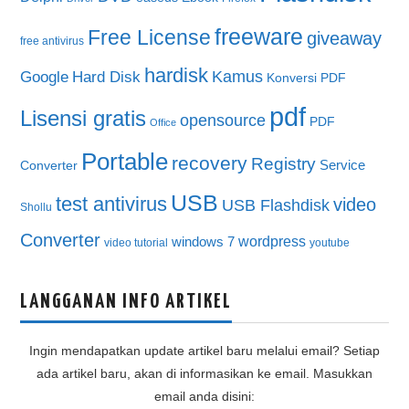
freeware
Free License
giveaway
free antivirus
hardisk
Kamus
Google
Hard Disk
Konversi PDF
pdf
Lisensi gratis
opensource
PDF
Office
Portable
recovery
Registry
Service
Converter
USB
test antivirus
video
USB Flashdisk
Shollu
Converter
wordpress
windows 7
video tutorial
youtube
LANGGANAN INFO ARTIKEL
Ingin mendapatkan update artikel baru melalui email? Setiap
ada artikel baru, akan di informasikan ke email. Masukkan
email anda disini: