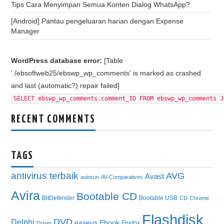
Tips Cara Menyimpan Semua Konten Dialog WhatsApp?
[Android] Pantau pengeluaran harian dengan Expense
Manager
WordPress database error:
[Table
'./ebsoftweb25/ebswp_wp_comments' is marked as crashed
and last (automatic?) repair failed]
SELECT ebswp_wp_comments.comment_ID FROM ebswp_wp_comments J
RECENT COMMENTS
TAGS
antivirus terbaik
AVG
Avast
autorun
AV-Comparatives
Avira
Bootable CD
BitDefender
Bootable USB
CD
Chrome
Flashdisk
DVD
Delphi
easeus
Ebook
Firefox
Driver