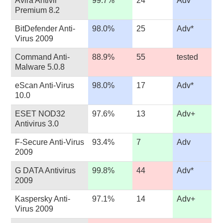
Avira Antivir
99.7%
24
Adv*
Premium 8.2
BitDefender Anti-
98.0%
25
Adv*
Virus 2009
Command Anti-
88.9%
55
tested
Malware 5.0.8
eScan Anti-Virus
98.0%
17
Adv*
10.0
ESET NOD32
97.6%
13
Adv+
Antivirus 3.0
F-Secure Anti-Virus
93.4%
7
Adv
2009
G DATA Antivirus
99.8%
44
Adv*
2009
Kaspersky Anti-
97.1%
14
Adv+
Virus 2009