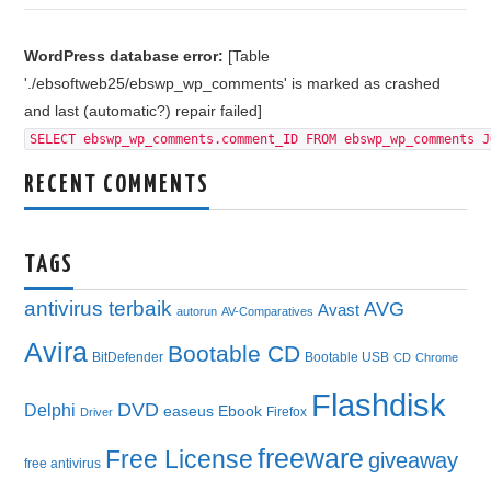
WordPress database error:
[Table
'./ebsoftweb25/ebswp_wp_comments' is marked as crashed
and last (automatic?) repair failed]
SELECT ebswp_wp_comments.comment_ID FROM ebswp_wp_comments J
RECENT COMMENTS
TAGS
antivirus terbaik
AVG
Avast
autorun
AV-Comparatives
Avira
Bootable CD
BitDefender
Bootable USB
CD
Chrome
Flashdisk
DVD
Delphi
easeus
Ebook
Firefox
Driver
freeware
Free License
giveaway
free antivirus