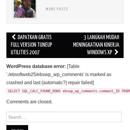
MORE POSTS
Post
DAPATKAN GRATIS
3 LANGKAH MUDAH
navigation
FULL VERSION TUNEUP
MENINGKATKAN KINERJA
UTILITIES 2007
WINDOWS XP
WordPress database error:
[Table
'./ebsoftweb25/ebswp_wp_comments' is marked as
crashed and last (automatic?) repair failed]
SELECT SQL_CALC_FOUND_ROWS ebswp_wp_comments.comment_ID FROM
Comments are closed.
Search
for: