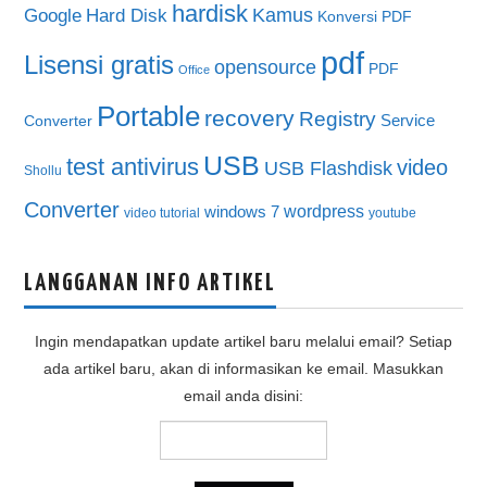
hardisk
Kamus
Google
Hard Disk
Konversi PDF
pdf
Lisensi gratis
opensource
PDF
Office
Portable
recovery
Registry
Service
Converter
USB
test antivirus
video
USB Flashdisk
Shollu
Converter
wordpress
windows 7
video tutorial
youtube
LANGGANAN INFO ARTIKEL
Ingin mendapatkan update artikel baru melalui email? Setiap
ada artikel baru, akan di informasikan ke email. Masukkan
email anda disini: