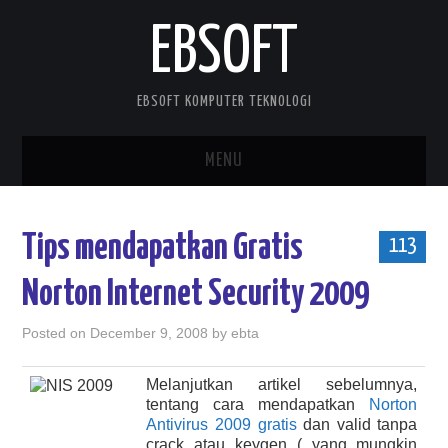
EBSOFT
EBSOFT KOMPUTER TEKNOLOGI
MENU
HOME
Tips mendapatkan Gratis
113
DOWNLOADS
Norton Internet Security 2009
MOBILE STUFF
Posted on
December 9, 2008
by
ebta
DELPHI STUFF
Melanjutkan artikel sebelumnya,
tentang cara mendapatkan
Norton
ABOUT ME
Antivirus 2009 gratis
dan valid tanpa
crack atau keygen ( yang mungkin