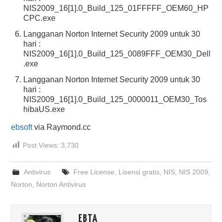
NIS2009_16[1].0_Build_125_01FFFFF_OEM60_HP
CPC.exe
Langganan Norton Internet Security 2009 untuk 30
hari :
NIS2009_16[1].0_Build_125_0089FFF_OEM30_Dell
.exe
Langganan Norton Internet Security 2009 untuk 30
hari :
NIS2009_16[1].0_Build_125_0000011_OEM30_Tos
hibaUS.exe
ebsoft
via Raymond.cc
Post Views:
3,730
Antivirus
Free License
,
Lisensi gratis
,
NIS
,
NIS 2009
,
Norton
,
Norton Antivirus
EBTA