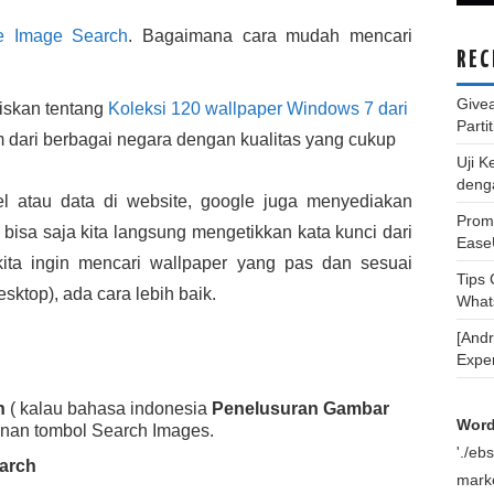
e Image Search
. Bagaimana cara mudah mencari
REC
Give
iskan tentang
Koleksi 120 wallpaper Windows 7 dari
Parti
m dari berbagai negara dengan kualitas yang cukup
Uji K
deng
el atau data di website, google juga menyediakan
Promo
 bisa saja kita langsung mengetikkan kata kunci dari
Ease
 kita ingin mencari wallpaper yang pas dan sesuai
Tips
sktop), ada cara lebih baik.
What
[And
Expe
h
( kalau bahasa indonesia
Penelusuran Gambar
Word
anan tombol Search Images.
'./e
arch
marke