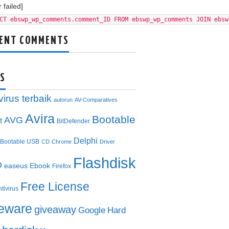
 failed]
CT ebswp_wp_comments.comment_ID FROM ebswp_wp_comments JOIN ebsw
ENT COMMENTS
S
virus terbaik
autorun
AV-Comparatives
Avira
Bootable
AVG
t
BitDefender
Delphi
Bootable USB
CD
Chrome
Driver
Flashdisk
D
easeus
Ebook
Firefox
Free License
ntivirus
eeware
giveaway
Google
Hard