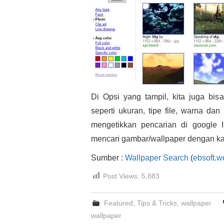
Di Opsi yang tampil, kita juga bis
seperti ukuran, tipe file, warna dan
mengetikkan pencarian di google
mencari gambar/wallpaper dengan kat
Sumber :
Wallpaper Search
(
ebsoft.w
Post Views:
5,883
Featured
,
Tips & Tricks
,
wallpaper
wallpaper