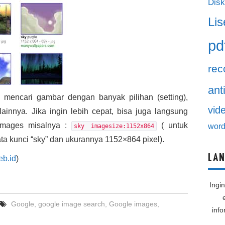
Disk
Lis
pd
rec
ant
a mencari gambar dengan banyak pilihan (setting),
vid
 lainnya. Jika ingin lebih cepat, bisa juga langsung
 Images misalnya :
( untuk
word
sky imagesize:1152x864
a kunci “sky” dan ukurannya 1152×864 pixel).
LAN
eb.id
)
Ingi
Google
,
google image search
,
Google images
,
inf