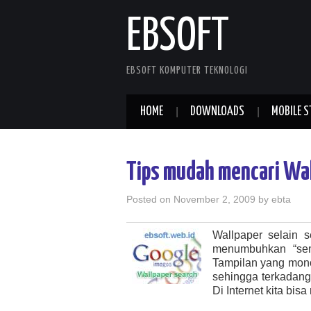
EBSOFT
EBSOFT KOMPUTER TEKNOLOGI
HOME
DOWNLOADS
MOBILE S
Tips mudah mencari Wa
Posted on
November 2, 2009
by
ebta
Wallpaper selain 
menumbuhkan “sema
Tampilan yang mon
sehingga terkadang 
Di Internet kita bi