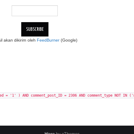
l akan dikirim oleh
FeedBurner
(Google)
ed = '1' ) AND comment_post_ID = 2306 AND comment_type NOT IN ('
Hiero
by aThemes