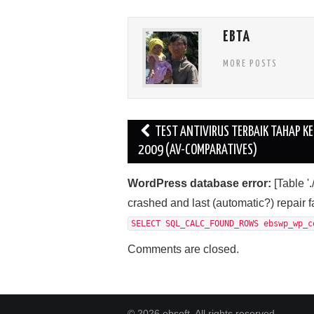
EBTA
MORE POSTS
Post
TEST ANTIVIRUS TERBAIK TAHAP K
navigation
2009 (AV-COMPARATIVES)
WordPress database error:
[Table 
crashed and last (automatic?) repair f
SELECT SQL_CALC_FOUND_ROWS ebswp_wp_c
Comments are closed.
© 2026 ebsoft. All rights reserved.