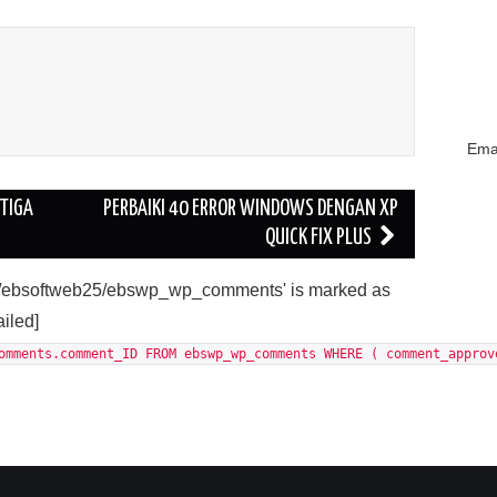
Emai
ETIGA
PERBAIKI 40 ERROR WINDOWS DENGAN XP
QUICK FIX PLUS
'./ebsoftweb25/ebswp_wp_comments' is marked as
ailed]
omments.comment_ID FROM ebswp_wp_comments WHERE ( comment_approv