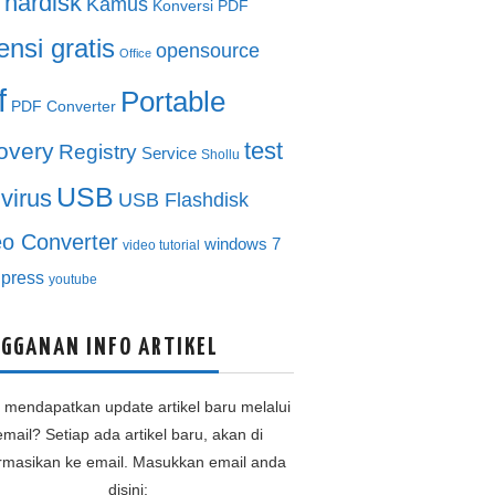
hardisk
Kamus
Konversi PDF
ensi gratis
opensource
Office
f
Portable
PDF Converter
test
overy
Registry
Service
Shollu
USB
ivirus
USB Flashdisk
eo Converter
windows 7
video tutorial
press
youtube
GGANAN INFO ARTIKEL
n mendapatkan update artikel baru melalui
email? Setiap ada artikel baru, akan di
ormasikan ke email. Masukkan email anda
disini: