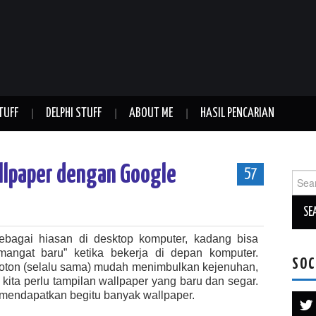
TUFF
DELPHI STUFF
ABOUT ME
HASIL PENCARIAN
llpaper dengan Google
57
Sear
for:
sebagai hiasan di desktop komputer, kadang bisa
ngat baru” ketika bekerja di depan komputer.
SOC
oton (selalu sama) mudah menimbulkan kejenuhan,
kita perlu tampilan wallpaper yang baru dan segar.
sa mendapatkan begitu banyak wallpaper.