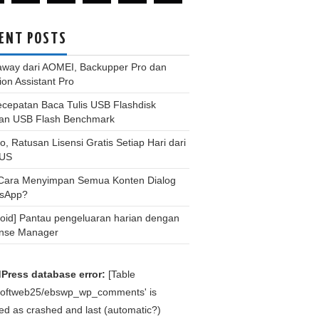
ENT POSTS
away dari AOMEI, Backupper Pro dan
tion Assistant Pro
ecepatan Baca Tulis USB Flashdisk
an USB Flash Benchmark
, Ratusan Lisensi Gratis Setiap Hari dari
US
 Cara Menyimpan Semua Konten Dialog
sApp?
roid] Pantau pengeluaran harian dengan
nse Manager
Press database error:
[Table
bsoftweb25/ebswp_wp_comments' is
d as crashed and last (automatic?)