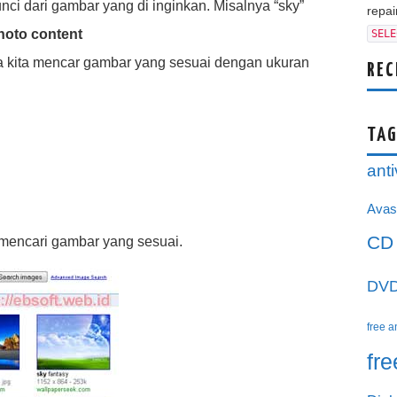
unci dari gambar yang di inginkan. Misalnya “sky”
repair
hoto content
SELE
ya kita mencar gambar yang sesuai dengan ukuran
REC
TAG
anti
Avas
CD
 mencari gambar yang sesuai.
DV
free a
fr