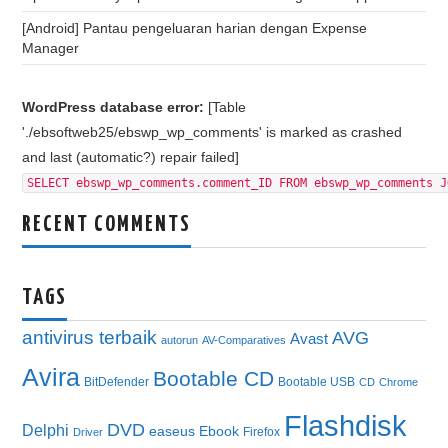
[Android] Pantau pengeluaran harian dengan Expense
Manager
WordPress database error:
[Table
'./ebsoftweb25/ebswp_wp_comments' is marked as crashed
and last (automatic?) repair failed]
SELECT ebswp_wp_comments.comment_ID FROM ebswp_wp_comments J
RECENT COMMENTS
TAGS
antivirus terbaik
AVG
Avast
autorun
AV-Comparatives
Avira
Bootable CD
BitDefender
Bootable USB
CD
Chrome
Flashdisk
DVD
Delphi
easeus
Ebook
Firefox
Driver