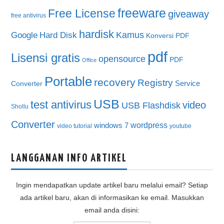
freeware
Free License
giveaway
free antivirus
hardisk
Kamus
Google
Hard Disk
Konversi PDF
pdf
Lisensi gratis
opensource
PDF
Office
Portable
recovery
Registry
Service
Converter
USB
test antivirus
video
USB Flashdisk
Shollu
Converter
wordpress
windows 7
video tutorial
youtube
LANGGANAN INFO ARTIKEL
Ingin mendapatkan update artikel baru melalui email? Setiap
ada artikel baru, akan di informasikan ke email. Masukkan
email anda disini: