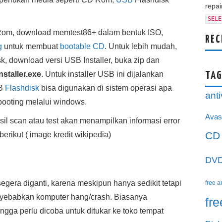
repair
SELE
Rom, download memtest86+ dalam bentuk ISO,
REC
g
untuk membuat
bootable CD
. Untuk lebih mudah,
, download versi USB Installer, buka zip dan
staller.exe
. Untuk installer USB ini dijalankan
TAG
SB
Flashdisk
bisa digunakan di sistem operasi apa
anti
 booting melalui windows.
Avas
il scan atau test akan menampilkan informasi error
CD
rikut ( image kredit wikipedia)
DV
egera diganti, karena meskipun hanya sedikit tetapi
free a
nyebabkan komputer hang/crash. Biasanya
fr
ngga perlu dicoba untuk ditukar ke toko tempat