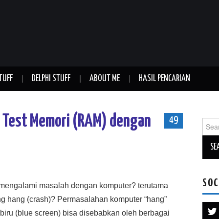
TUFF
DELPHI STUFF
ABOUT ME
HASIL PENCARIAN
 Test Memori (RAM) dengan
49
Sear
for:
SOC
 mengalami masalah dengan komputer? terutama
ng hang (crash)? Permasalahan komputer “hang”
 biru (blue screen) bisa disebabkan oleh berbagai