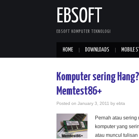
EBSOFT
EBSOFT KOMPUTER TEKNOLOGI
HOME
DOWNLOADS
MOBILE S
Komputer sering Hang?
Memtest86+
Posted on
January 3, 2011
by
ebta
Pernah atau sering
komputer yang seri
atau muncul tulisan