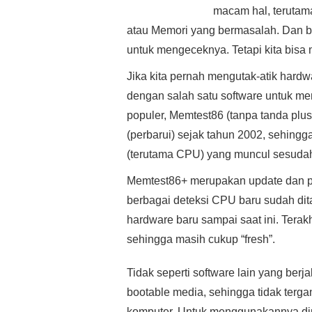
macam hal, terutam
atau Memori yang bermasalah. Dan b
untuk mengeceknya. Tetapi kita bisa
Jika kita pernah mengutak-atik hardw
dengan salah satu software untuk me
populer, Memtest86 (tanpa tanda plus)
(perbarui) sejak tahun 2002, sehing
(terutama CPU) yang muncul sesuda
Memtest86+ merupakan update dan pe
berbagai deteksi CPU baru sudah di
hardware baru sampai saat ini. Terak
sehingga masih cukup “fresh”.
Tidak seperti software lain yang ber
bootable media, sehingga tidak terga
komputer. Untuk menggunakannya di