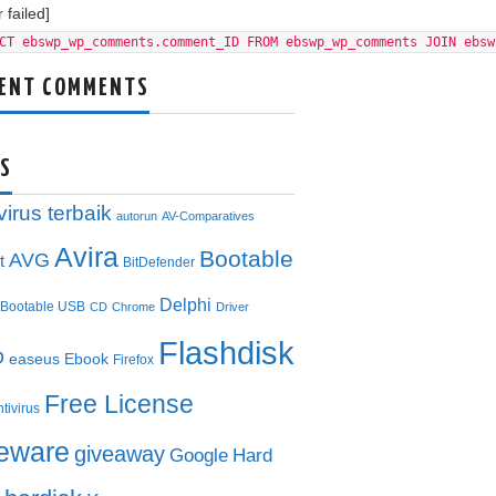
 failed]
CT ebswp_wp_comments.comment_ID FROM ebswp_wp_comments JOIN ebsw
ENT COMMENTS
S
virus terbaik
autorun
AV-Comparatives
Avira
Bootable
AVG
t
BitDefender
Delphi
Bootable USB
CD
Chrome
Driver
Flashdisk
D
easeus
Ebook
Firefox
Free License
ntivirus
eeware
giveaway
Google
Hard