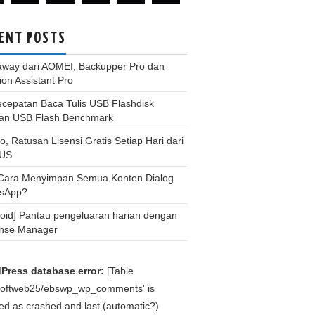
ENT POSTS
away dari AOMEI, Backupper Pro dan
tion Assistant Pro
ecepatan Baca Tulis USB Flashdisk
an USB Flash Benchmark
, Ratusan Lisensi Gratis Setiap Hari dari
US
 Cara Menyimpan Semua Konten Dialog
sApp?
roid] Pantau pengeluaran harian dengan
nse Manager
Press database error:
[Table
bsoftweb25/ebswp_wp_comments' is
d as crashed and last (automatic?)