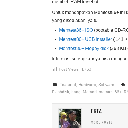
membeli RAM tersebut.
Untuk mendapatkan Memtest86+ ini k
yang disediakan, yaitu :
Memtest86+ ISO
(bootable CD-R
Memtest86+ USB Installer
( 141 K
Memtest86+ Floppy disk
(268 KB)
Informasi selengkapnya bisa mengun
Post Views:
4,763
Featured
,
Hardware
,
Software
Flashdisk
,
hang
,
Memori
,
memtest86+
,
R
EBTA
MORE POSTS