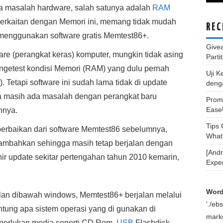
a masalah hardware, salah satunya adalah
RAM
erkaitan dengan Memori ini, memang tidak mudah
REC
 menggunakan software gratis Memtest86+.
Give
are (perangkat keras) komputer, mungkin tidak asing
Parti
ngetest kondisi Memori (RAM) yang dulu pernah
Uji K
. Tetapi software ini sudah lama tidak di update
deng
ga masih ada masalah dengan perangkat baru
Promo
Ease
hnya.
Tips
rbaikan dari software Memtest86 sebelumnya,
What
tambahkan sehingga masih tetap berjalan dengan
[And
hir update sekitar pertengahan tahun 2010 kemarin,
Expe
Word
jalan dibawah windows, Memtest86+ berjalan melalui
'./e
ntung apa sistem operasi yang di gunakan di
marke
perlukan media seperti CD Rom,
USB
Flashdisk