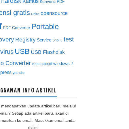
hardisk
Kamus
Konversi PDF
ensi gratis
opensource
Office
f
Portable
PDF Converter
test
overy
Registry
Service
Shollu
USB
ivirus
USB Flashdisk
eo Converter
windows 7
video tutorial
press
youtube
GGANAN INFO ARTIKEL
n mendapatkan update artikel baru melalui
email? Setiap ada artikel baru, akan di
ormasikan ke email. Masukkan email anda
disini: