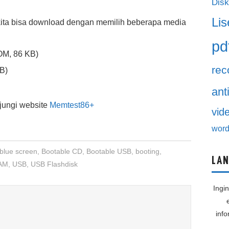
Disk
Lis
ita bisa download dengan memilih beberapa media
pd
OM, 86 KB)
rec
B)
ant
jungi website
Memtest86+
vid
word
blue screen
,
Bootable CD
,
Bootable USB
,
booting
,
LAN
AM
,
USB
,
USB Flashdisk
Ingi
inf