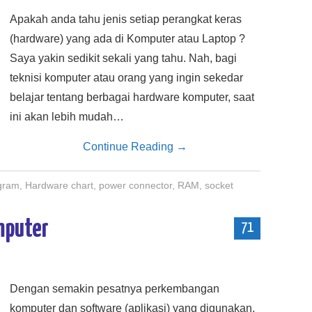
Apakah anda tahu jenis setiap perangkat keras
(hardware) yang ada di Komputer atau Laptop ?
Saya yakin sedikit sekali yang tahu. Nah, bagi
teknisi komputer atau orang yang ingin sekedar
belajar tentang berbagai hardware komputer, saat
ini akan lebih mudah…
Continue Reading
→
gram
,
Hardware chart
,
power connector
,
RAM
,
socket
mputer
71
Dengan semakin pesatnya perkembangan
komputer dan software (aplikasi) yang digunakan,