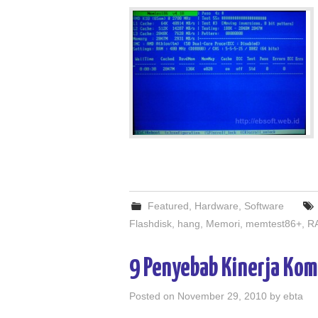
Featured
,
Hardware
,
Software
Flashdisk
,
hang
,
Memori
,
memtest86+
,
R
9 Penyebab Kinerja Ko
Posted on
November 29, 2010
by
ebta