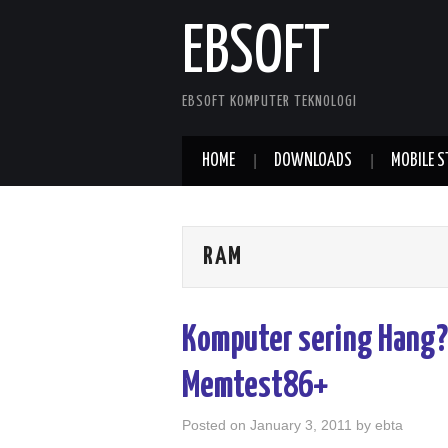
EBSOFT
EBSOFT KOMPUTER TEKNOLOGI
HOME
DOWNLOADS
MOBILE S
RAM
Komputer sering Hang?
Memtest86+
Posted on
January 3, 2011
by
ebta