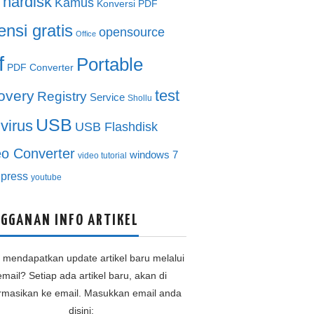
hardisk
Kamus
Konversi PDF
ensi gratis
opensource
Office
f
Portable
PDF Converter
test
overy
Registry
Service
Shollu
USB
ivirus
USB Flashdisk
eo Converter
windows 7
video tutorial
press
youtube
GGANAN INFO ARTIKEL
n mendapatkan update artikel baru melalui
email? Setiap ada artikel baru, akan di
ormasikan ke email. Masukkan email anda
disini: