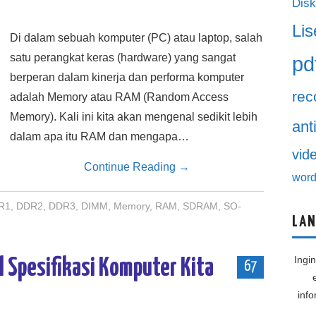
Disk
Lis
Di dalam sebuah komputer (PC) atau laptop, salah
satu perangkat keras (hardware) yang sangat
pd
berperan dalam kinerja dan performa komputer
rec
adalah Memory atau RAM (Random Access
Memory). Kali ini kita akan mengenal sedikit lebih
ant
dalam apa itu RAM dan mengapa…
vid
Continue Reading
→
word
R1
,
DDR2
,
DDR3
,
DIMM
,
Memory
,
RAM
,
SDRAM
,
SO-
LAN
Ingi
l Spesifikasi Komputer Kita
67
inf