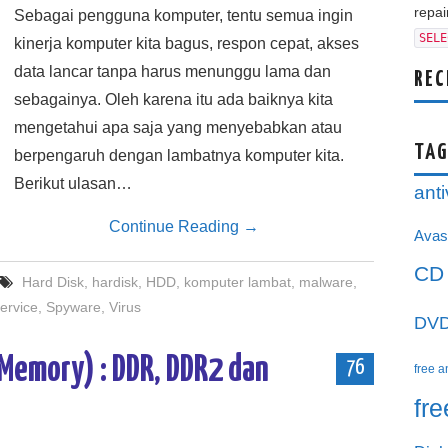
repair
Sebagai pengguna komputer, tentu semua ingin
SELE
kinerja komputer kita bagus, respon cepat, akses
data lancar tanpa harus menunggu lama dan
REC
sebagainya. Oleh karena itu ada baiknya kita
mengetahui apa saja yang menyebabkan atau
TAG
berpengaruh dengan lambatnya komputer kita.
Berikut ulasan…
anti
Continue Reading
→
Avas
CD
Hard Disk
,
hardisk
,
HDD
,
komputer lambat
,
malware
,
ervice
,
Spyware
,
Virus
DV
Memory) : DDR, DDR2 dan
76
free a
fr