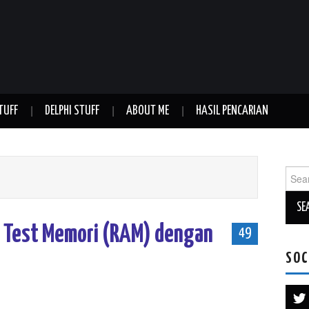
TUFF
DELPHI STUFF
ABOUT ME
HASIL PENCARIAN
Sear
for:
 Test Memori (RAM) dengan
49
SOC