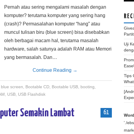
Pernah atau sering mengalami masalah dengan
komputer? terutama komputer yang sering hang
REC
(crash)? Permasalahan komputer “hang” atau
Give
muncul tulisan biru (blue screen) bisa disebabkan
Parti
oleh berbagai macam hal, terutama masalah
Uji K
hardware, salah satunya adalah RAM atau Memori
deng
yang bermasalah. Dan…
Promo
Ease
Continue Reading
→
Tips
What
blue screen
,
Bootable CD
,
Bootable USB
,
booting
,
[And
AM
,
USB
,
USB Flashdisk
Expe
mputer Semakin Lambat
61
Word
'./e
marke