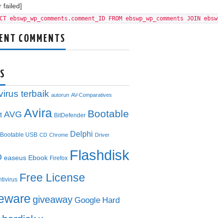
 failed]
CT ebswp_wp_comments.comment_ID FROM ebswp_wp_comments JOIN ebsw
ENT COMMENTS
S
virus terbaik
autorun
AV-Comparatives
Avira
Bootable
AVG
t
BitDefender
Delphi
Bootable USB
CD
Chrome
Driver
Flashdisk
D
easeus
Ebook
Firefox
Free License
ntivirus
eeware
giveaway
Google
Hard