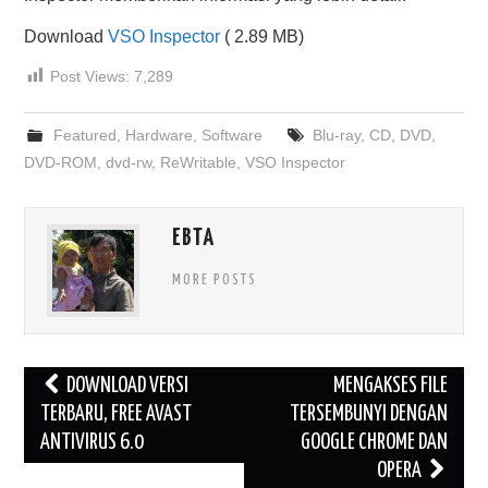
Download
VSO Inspector
( 2.89 MB)
Post Views:
7,289
Featured
,
Hardware
,
Software
Blu-ray
,
CD
,
DVD
,
DVD-ROM
,
dvd-rw
,
ReWritable
,
VSO Inspector
EBTA
MORE POSTS
Post
DOWNLOAD VERSI
MENGAKSES FILE
navigation
TERBARU, FREE AVAST
TERSEMBUNYI DENGAN
ANTIVIRUS 6.0
GOOGLE CHROME DAN
OPERA