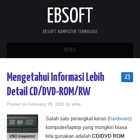
EBSOFT
EBSOFT KOMPUTER TEKNOLOGI
MENU
HOME
Mengetahui Informasi Lebih
23
DOWNLOADS
Detail CD/DVD-ROM/RW
MOBILE STUFF
Posted on
February 28, 2011
by
ebta
DELPHI STUFF
Salah satu perangkat keras (
hardware
)
komputer/laptop yang mungkin biasa
ABOUT ME
kita gunakan adalah
CD/DVD ROM