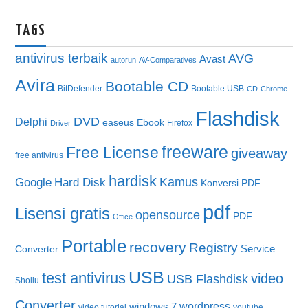
TAGS
antivirus terbaik
AVG
Avast
autorun
AV-Comparatives
Avira
Bootable CD
BitDefender
Bootable USB
CD
Chrome
Flashdisk
DVD
Delphi
easeus
Ebook
Firefox
Driver
freeware
Free License
giveaway
free antivirus
hardisk
Kamus
Google
Hard Disk
Konversi PDF
pdf
Lisensi gratis
opensource
PDF
Office
Portable
recovery
Registry
Service
Converter
USB
test antivirus
video
USB Flashdisk
Shollu
Converter
wordpress
windows 7
video tutorial
youtube