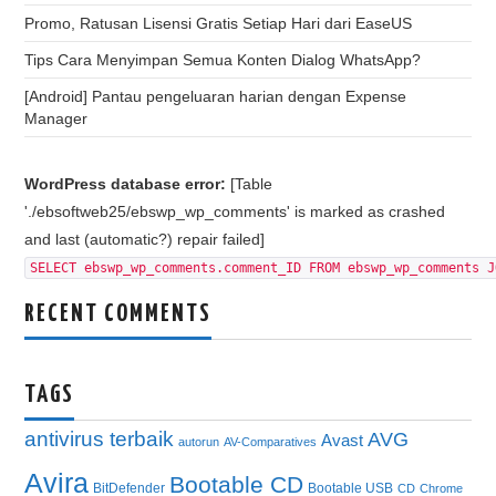
Promo, Ratusan Lisensi Gratis Setiap Hari dari EaseUS
Tips Cara Menyimpan Semua Konten Dialog WhatsApp?
[Android] Pantau pengeluaran harian dengan Expense
Manager
WordPress database error:
[Table
'./ebsoftweb25/ebswp_wp_comments' is marked as crashed
and last (automatic?) repair failed]
SELECT ebswp_wp_comments.comment_ID FROM ebswp_wp_comments J
RECENT COMMENTS
TAGS
antivirus terbaik
AVG
Avast
autorun
AV-Comparatives
Avira
Bootable CD
BitDefender
Bootable USB
CD
Chrome