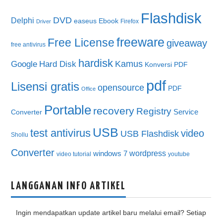
Flashdisk
DVD
Delphi
easeus
Ebook
Firefox
Driver
freeware
Free License
giveaway
free antivirus
hardisk
Kamus
Google
Hard Disk
Konversi PDF
pdf
Lisensi gratis
opensource
PDF
Office
Portable
recovery
Registry
Service
Converter
USB
test antivirus
video
USB Flashdisk
Shollu
Converter
wordpress
windows 7
video tutorial
youtube
LANGGANAN INFO ARTIKEL
Ingin mendapatkan update artikel baru melalui email? Setiap