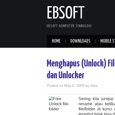
EBSOFT
EBSOFT KOMPUTER TEKNOLOGI
HOME
DOWNLOADS
MOBILE S
Menghapus (Unlock) Fi
dan Unlocker
Posted on
May 6, 2009
by
ebta
Sering kita jumpai 
rename atau ketika
file/folder di kunci
tersebut tidak bisa 