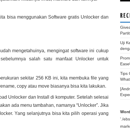
REC
kita bisa menggunakan Software gratis Unlocker dan
Give
Parti
Uji K
deng
udah mengetahuinya, mengingat software ini cukup
Promo
sebelumnya salah satu manfaat Unlocker untuk
Ease
Tips
rukuran sekitar 256 KB ini, kita membuka file yang
What
 rename, copy atau move biasanya bisa kita lakukan.
[And
Expe
d Unlocker dan Install di komputer. Setelah selesai
der, akan ada menu tambahan, namanya “Unlocker”. Jika
Word
ocker. Yang selanjutnya bisa kita pilih operasi yang
'./e
marke