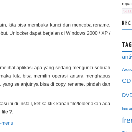
repair
SELE
REC
si lain, kita bisa membuka kunci dan mencoba rename,
sebut. Unlocker dapat berjalan di Windows 2000 / XP /
TAG
anti
 melihat aplikasi apa yang sedang mengunci sebuah
Avas
n, maka kita bisa memilih operasi antara menghapus
CD
, yang selanjutnya bisa di copy, rename, pindah dan
DV
si ini di install, ketika klik kanan file/folder akan ada
free a
file ?
.
fr