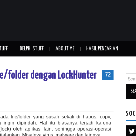
TUFF
DELPHI STUFF
ABOUT ME
HASIL PENCARIAN
le/folder dengan LockHunter
72
Sear
for:
SOC
ada file/folder yang susah sekali di hapus, copy,
 ingin dipindah. Hal itu biasanya terjadi karena
 (lock) oleh aplikasi lain, sehingga operasi-operasi
dijalankan. Misalnya virus, malware dan lainnya.