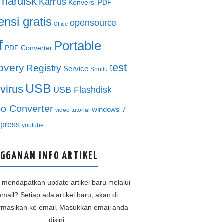
hardisk
Kamus
Konversi PDF
ensi gratis
opensource
Office
f
Portable
PDF Converter
test
overy
Registry
Service
Shollu
USB
ivirus
USB Flashdisk
eo Converter
windows 7
video tutorial
press
youtube
GGANAN INFO ARTIKEL
n mendapatkan update artikel baru melalui
email? Setiap ada artikel baru, akan di
ormasikan ke email. Masukkan email anda
disini: