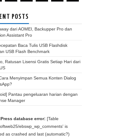
ENT POSTS
away dari AOMEI, Backupper Pro dan
tion Assistant Pro
ecepatan Baca Tulis USB Flashdisk
an USB Flash Benchmark
, Ratusan Lisensi Gratis Setiap Hari dari
US
 Cara Menyimpan Semua Konten Dialog
sApp?
roid] Pantau pengeluaran harian dengan
nse Manager
Press database error:
[Table
bsoftweb25/ebswp_wp_comments' is
d as crashed and last (automatic?)