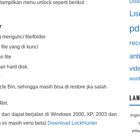
Disk
itampilkan menu unlock seperti berikut :
Lis
pd
r
mengunci file/folder
rec
file yang di kunci
ant
n file
ri hard disk.
vid
r
word
e Bin, sehingga masih bisa di restore jka salah
LAN
bit.
B dan dapat berjalan di Windows 2000, XP, 2003 dan
Ingi
am ini masih versi beta)
Download LockHunter
inf