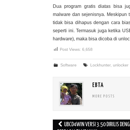
Dua program gratis diatas bisa ju
malware dan sejenisnya. Meskipun 
tidak bisa dihapus dengan cara bia
seperti ini. Termasuk juga ketika US
hardware), maka bisa dicoba di unloc
Post Views:
6,658
Software
Lockhunter
,
unlocker
EBTA
MORE POSTS
Post
UBCD4WIN VERSI 3.50 DIRILIS DEN