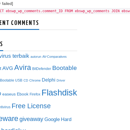
 failed]
CT ebswp_wp_comments.comment_ID FROM ebswp_wp_comments JOIN ebsw
ENT COMMENTS
S
virus terbaik
autorun
AV-Comparatives
Avira
Bootable
AVG
t
BitDefender
Delphi
Bootable USB
CD
Chrome
Driver
Flashdisk
D
easeus
Ebook
Firefox
Free License
ntivirus
eeware
giveaway
Google
Hard