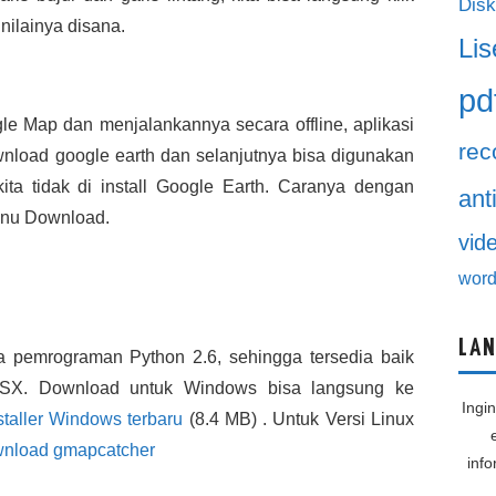
Disk
ilainya disana.
Lis
pd
 Map dan menjalankannya secara offline, aplikasi
rec
nload google earth dan selanjutnya bisa digunakan
kita tidak di install Google Earth. Caranya dengan
ant
nu Download.
vid
word
LAN
 pemrograman Python 2.6, sehingga tersedia baik
SX. Download untuk Windows bisa langsung ke
Ingi
taller Windows terbaru
(8.4 MB) . Untuk Versi Linux
nload gmapcatcher
inf