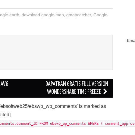
ogle earth
,
download google map
,
gmapcatcher
,
Google
Emai
 AVG
DAPATKAN GRATIS FULL VERSION
WONDERSHARE TIME FREEZE
'./ebsoftweb25/ebswp_wp_comments' is marked as
ailed]
omments.comment_ID FROM ebswp_wp_comments WHERE ( comment_approv