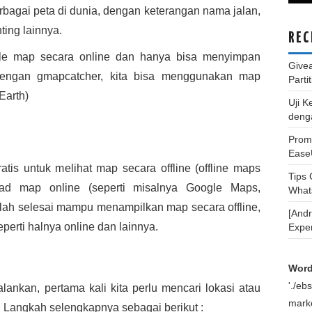
erbagai peta di dunia, dengan keterangan nama jalan,
ting lainnya.
REC
gle map secara online dan hanya bisa menyimpan
Give
dengan gmapcatcher, kita bisa menggunakan map
Parti
Earth)
Uji K
deng
Promo
Ease
tis untuk melihat map secara offline (offline maps
Tips
ad map online (seperti misalnya Google Maps,
What
ah selesai mampu menampilkan map secara offline,
[And
erti halnya online dan lainnya.
Expe
Word
'./e
ijalankan, pertama kali kita perlu mencari lokasi atau
marke
 Langkah selengkapnya sebagai berikut :