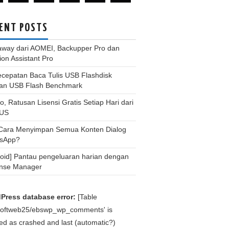
ENT POSTS
away dari AOMEI, Backupper Pro dan
tion Assistant Pro
ecepatan Baca Tulis USB Flashdisk
an USB Flash Benchmark
, Ratusan Lisensi Gratis Setiap Hari dari
US
 Cara Menyimpan Semua Konten Dialog
sApp?
roid] Pantau pengeluaran harian dengan
nse Manager
Press database error:
[Table
bsoftweb25/ebswp_wp_comments' is
d as crashed and last (automatic?)