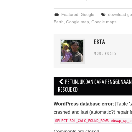
Featured
,
Google
download go
Earth
,
Google map
,
Google maps
EBTA
MORE POSTS
Post
PETUNJUK DAN CARA PENGGUNAAN
navigation
RESCUE CD
WordPress database error:
[Table 
crashed and last (automatic?) repair f
SELECT SQL_CALC_FOUND_ROWS ebswp_wp_c
Comments are closed.