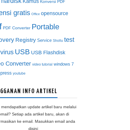
hardisk
Kamus
Konversi PDF
ensi gratis
opensource
Office
f
Portable
PDF Converter
test
overy
Registry
Service
Shollu
USB
ivirus
USB Flashdisk
eo Converter
windows 7
video tutorial
press
youtube
GGANAN INFO ARTIKEL
n mendapatkan update artikel baru melalui
email? Setiap ada artikel baru, akan di
ormasikan ke email. Masukkan email anda
disini: