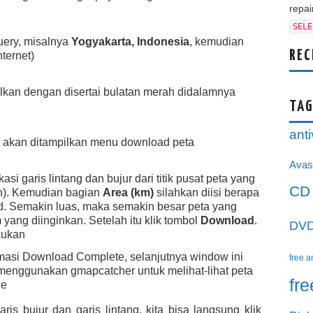
repair
SELE
uery, misalnya
Yogyakarta, Indonesia
, kemudian
REC
ternet)
ilkan dengan disertai bulatan merah didalamnya
TAG
anti
akan ditampilkan menu download peta
Avas
si garis lintang dan bujur dari titik pusat peta yang
CD
h). Kemudian bagian
Area (km)
silahkan diisi berapa
ad. Semakin luas, maka semakin besar peta yang
 yang diinginkan. Setelah itu klik tombol
Download
.
DV
kukan
ormasi Download Complete, selanjutnya window ini
free a
a menggunakan gmapcatcher untuk melihat-lihat peta
fr
ne
ris bujur dan garis lintang, kita bisa langsung klik