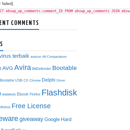
 failed]
CT ebswp_wp_comments.comment_ID FROM ebswp_wp_comments JOIN ebsw
ENT COMMENTS
S
virus terbaik
autorun
AV-Comparatives
Avira
Bootable
AVG
t
BitDefender
Delphi
Bootable USB
CD
Chrome
Driver
Flashdisk
D
easeus
Ebook
Firefox
Free License
ntivirus
eeware
giveaway
Google
Hard