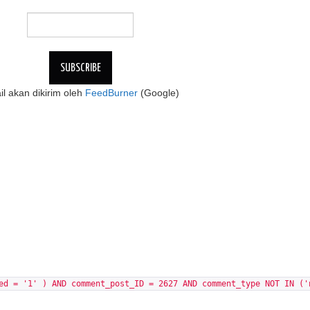
l akan dikirim oleh
FeedBurner
(Google)
ed = '1' ) AND comment_post_ID = 2627 AND comment_type NOT IN ('