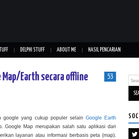
TUFF
DELPHI STUFF
ABOUT ME
HASIL PENCARIAN
 Map/Earth secara offline
53
Sear
for:
SOC
n google yang cukup populer selain
Google Earth
. Google Map merupakan salah satu aplikasi dari
ikan layanan atau informasi berbasis peta (map).