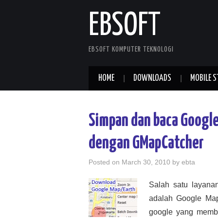
EBSOFT
EBSOFT KOMPUTER TEKNOLOGI
HOME
DOWNLOADS
MOBILE S
Simpan dan baca Google
dengan GMapCatcher
Posted on
March 30, 2010
by
ebta
Salah satu layana
adalah Google Map
google yang member