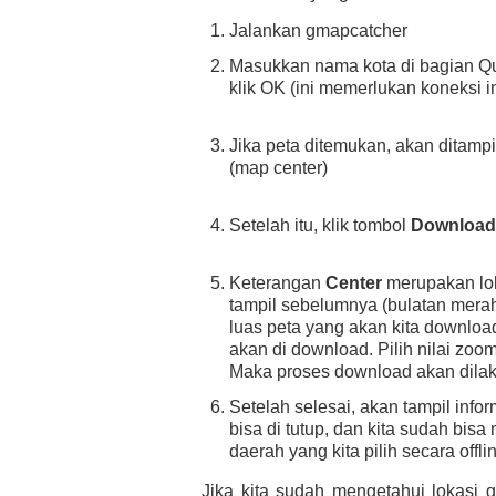
Jalankan gmapcatcher
Masukkan nama kota di bagian Q
klik OK (ini memerlukan koneksi in
Jika peta ditemukan, akan ditamp
(map center)
Setelah itu, klik tombol
Download
Keterangan
Center
merupakan loka
tampil sebelumnya (bulatan mera
luas peta yang akan kita downlo
akan di download. Pilih nilai zoom
Maka proses download akan dila
Setelah selesai, akan tampil inf
bisa di tutup, dan kita sudah bis
daerah yang kita pilih secara offli
Jika kita sudah mengetahui lokasi ga