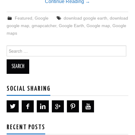
Continue Reading
→
Featured
,
Google
download google earth
,
download
google map
,
gmapcatcher
,
Google Earth
,
Google map
,
Google
maps
Search
for:
SOCIAL SHARING
RECENT POSTS