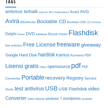
TAGS
antivirus terbaik
AVG
Avast
autorun
AV-Comparatives
Avira
Bootable CD
BitDefender
Bootable USB
CD
Chrome
Flashdisk
DVD
Delphi
easeus
Ebook
Firefox
Driver
freeware
Free License
giveaway
free antivirus
hardisk
Kamus
Google
Hard Disk
Konversi PDF
pdf
Lisensi gratis
opensource
PDF
Office
Portable
recovery
Registry
Service
Converter
USB
test antivirus
video
USB Flashdisk
Shollu
Converter
wordpress
windows 7
video tutorial
youtube