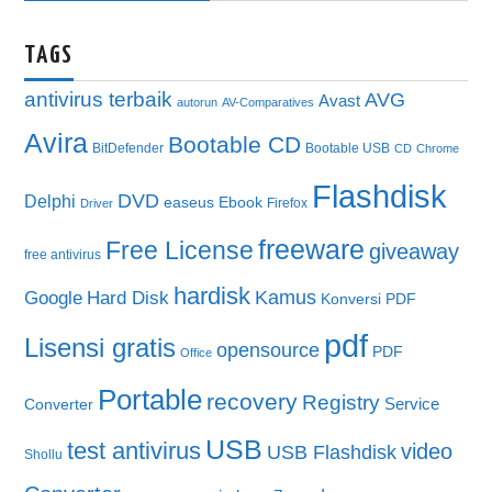
TAGS
antivirus terbaik
AVG
Avast
autorun
AV-Comparatives
Avira
Bootable CD
BitDefender
Bootable USB
CD
Chrome
Flashdisk
DVD
Delphi
easeus
Ebook
Firefox
Driver
freeware
Free License
giveaway
free antivirus
hardisk
Kamus
Google
Hard Disk
Konversi PDF
pdf
Lisensi gratis
opensource
PDF
Office
Portable
recovery
Registry
Service
Converter
USB
test antivirus
video
USB Flashdisk
Shollu