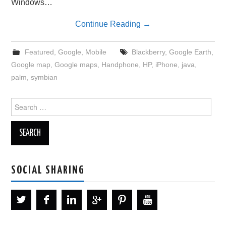
Windows…
Continue Reading
→
Featured
,
Google
,
Mobile
Blackberry
,
Google Earth
,
Google map
,
Google maps
,
Handphone
,
HP
,
iPhone
,
java
,
palm
,
symbian
Search
for:
SOCIAL SHARING