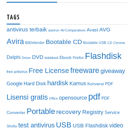
TAGS
antivirus terbaik
AVG
Avast
autorun
AV-Comparatives
Avira
Bootable CD
BitDefender
Bootable USB
CD
Chrome
Flashdisk
DVD
Delphi
easeus
Ebook
Firefox
Driver
freeware
Free License
giveaway
free antivirus
hardisk
Kamus
Google
Hard Disk
Konversi PDF
pdf
Lisensi gratis
opensource
PDF
Office
Portable
recovery
Registry
Service
Converter
USB
test antivirus
video
USB Flashdisk
Shollu