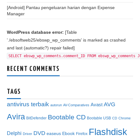
[Android] Pantau pengeluaran harian dengan Expense
Manager
WordPress database error:
[Table
'./ebsoftweb25/ebswp_wp_comments' is marked as crashed
and last (automatic?) repair failed]
SELECT ebswp_wp_comments.comment_ID FROM ebswp_wp_comments J
RECENT COMMENTS
TAGS
antivirus terbaik
AVG
Avast
autorun
AV-Comparatives
Avira
Bootable CD
BitDefender
Bootable USB
CD
Chrome
Flashdisk
DVD
Delphi
easeus
Ebook
Firefox
Driver