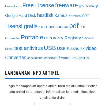
freeware
Free License
giveaway
free antivirus
hardisk
Kamus
Google
Hard Disk
Konversi PDF
pdf
Lisensi gratis
opensource
PDF
Office
Portable
recovery
Registry
Service
Converter
USB
test antivirus
video
USB Flashdisk
Shollu
Converter
wordpress
windows 7
video tutorial
youtube
LANGGANAN INFO ARTIKEL
Ingin mendapatkan update artikel baru melalui email? Setiap
ada artikel baru, akan di informasikan ke email. Masukkan
email anda disini: