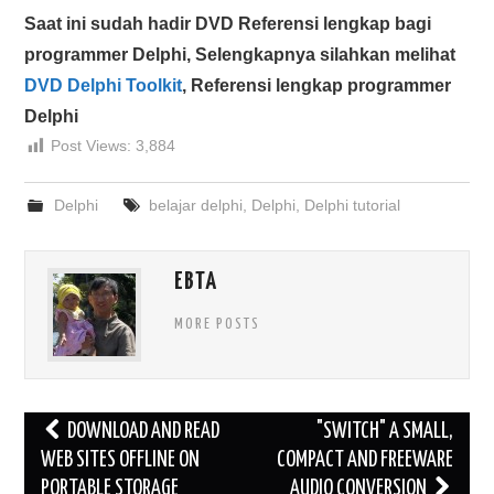
Saat ini sudah hadir DVD Referensi lengkap bagi
programmer Delphi, Selengkapnya silahkan melihat
DVD Delphi Toolkit
, Referensi lengkap programmer
Delphi
Post Views:
3,884
Delphi
belajar delphi
,
Delphi
,
Delphi tutorial
EBTA
MORE POSTS
Post
DOWNLOAD AND READ
"SWITCH" A SMALL,
navigation
WEB SITES OFFLINE ON
COMPACT AND FREEWARE
PORTABLE STORAGE
AUDIO CONVERSION