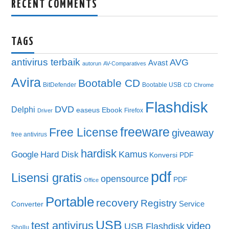
RECENT COMMENTS
TAGS
antivirus terbaik
AVG
Avast
autorun
AV-Comparatives
Avira
Bootable CD
BitDefender
Bootable USB
CD
Chrome
Flashdisk
DVD
Delphi
easeus
Ebook
Firefox
Driver
freeware
Free License
giveaway
free antivirus
hardisk
Kamus
Google
Hard Disk
Konversi PDF
pdf
Lisensi gratis
opensource
PDF
Office
Portable
recovery
Registry
Service
Converter
USB
test antivirus
video
USB Flashdisk
Shollu