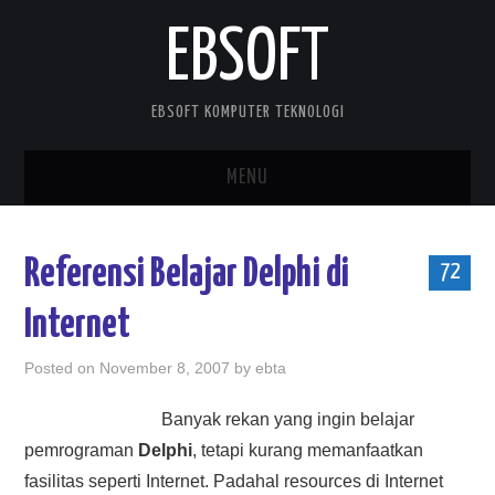
EBSOFT
EBSOFT KOMPUTER TEKNOLOGI
MENU
HOME
Referensi Belajar Delphi di
72
DOWNLOADS
Internet
MOBILE STUFF
Posted on
November 8, 2007
by
ebta
DELPHI STUFF
Banyak rekan yang ingin belajar
pemrograman
Delphi
, tetapi kurang memanfaatkan
ABOUT ME
fasilitas seperti Internet. Padahal resources di Internet