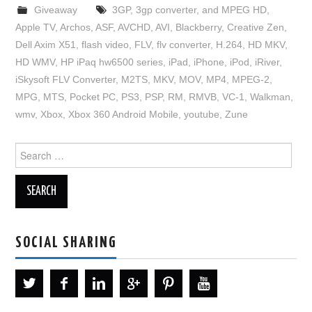
Giveaway
3GP
,
3gp converter
,
and MPEG HD
,
Apple TV
,
Archos
,
ASF
,
AVCHD
,
AVI
,
Blackberry
,
Creative Zen
,
Dell Axim X51
,
flash video
,
FLV
,
flv converter
,
H.264
,
HD MKV
,
HD WMV
,
HP iPaq hw6500 series
,
iPad
,
iPhone
,
iPod
,
iRiver
,
iSkysoft FLV Converter
,
M2TS
,
MKV
,
MOV
,
MP4
,
MPEG-2
,
MPG
,
MTS
,
Pocket PC
,
PS3
,
PSP
,
RM
,
RMVB
,
VC-1
,
Walkman
,
wmv
,
Xbox
,
Xbox 360 Android Mobile
,
youtube
,
Zune
Search
for:
SOCIAL SHARING