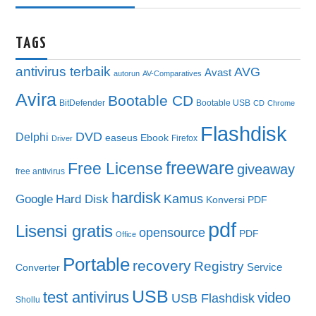
TAGS
antivirus terbaik
AVG
Avast
autorun
AV-Comparatives
Avira
Bootable CD
BitDefender
Bootable USB
CD
Chrome
Flashdisk
DVD
Delphi
easeus
Ebook
Firefox
Driver
freeware
Free License
giveaway
free antivirus
hardisk
Kamus
Google
Hard Disk
Konversi PDF
pdf
Lisensi gratis
opensource
PDF
Office
Portable
recovery
Registry
Service
Converter
USB
test antivirus
video
USB Flashdisk
Shollu