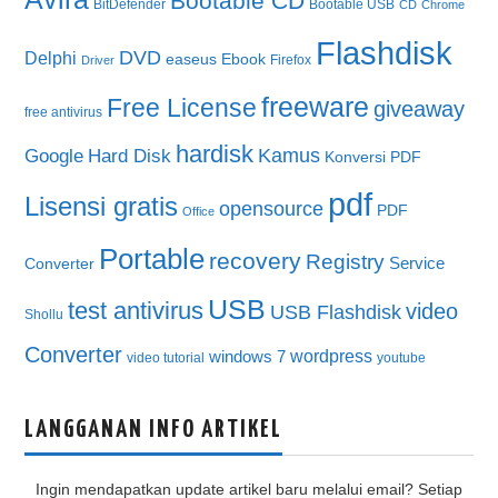
Bootable CD
BitDefender
Bootable USB
CD
Chrome
Flashdisk
DVD
Delphi
easeus
Ebook
Firefox
Driver
freeware
Free License
giveaway
free antivirus
hardisk
Kamus
Google
Hard Disk
Konversi PDF
pdf
Lisensi gratis
opensource
PDF
Office
Portable
recovery
Registry
Service
Converter
USB
test antivirus
video
USB Flashdisk
Shollu
Converter
wordpress
windows 7
video tutorial
youtube
LANGGANAN INFO ARTIKEL
Ingin mendapatkan update artikel baru melalui email? Setiap