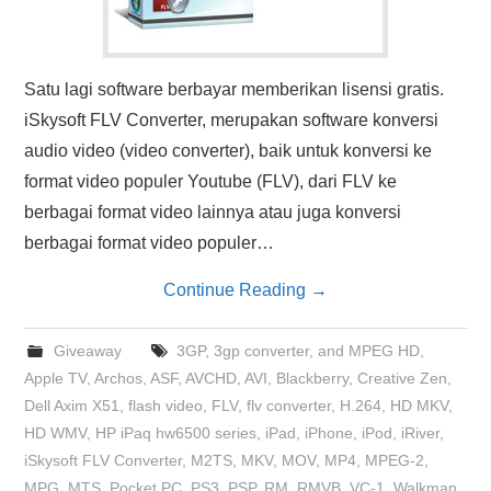
Satu lagi software berbayar memberikan lisensi gratis.
iSkysoft FLV Converter, merupakan software konversi
audio video (video converter), baik untuk konversi ke
format video populer Youtube (FLV), dari FLV ke
berbagai format video lainnya atau juga konversi
berbagai format video populer…
Continue Reading
→
Giveaway
3GP
,
3gp converter
,
and MPEG HD
,
Apple TV
,
Archos
,
ASF
,
AVCHD
,
AVI
,
Blackberry
,
Creative Zen
,
Dell Axim X51
,
flash video
,
FLV
,
flv converter
,
H.264
,
HD MKV
,
HD WMV
,
HP iPaq hw6500 series
,
iPad
,
iPhone
,
iPod
,
iRiver
,
iSkysoft FLV Converter
,
M2TS
,
MKV
,
MOV
,
MP4
,
MPEG-2
,
MPG
,
MTS
,
Pocket PC
,
PS3
,
PSP
,
RM
,
RMVB
,
VC-1
,
Walkman
,