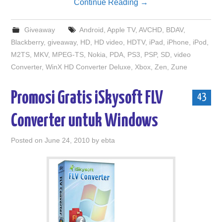
Continue Reading
→
Giveaway
Android
,
Apple TV
,
AVCHD
,
BDAV
,
Blackberry
,
giveaway
,
HD
,
HD video
,
HDTV
,
iPad
,
iPhone
,
iPod
,
M2TS
,
MKV
,
MPEG-TS
,
Nokia
,
PDA
,
PS3
,
PSP
,
SD
,
video
Converter
,
WinX HD Converter Deluxe
,
Xbox
,
Zen
,
Zune
Promosi Gratis iSkysoft FLV
43
Converter untuk Windows
Posted on
June 24, 2010
by
ebta