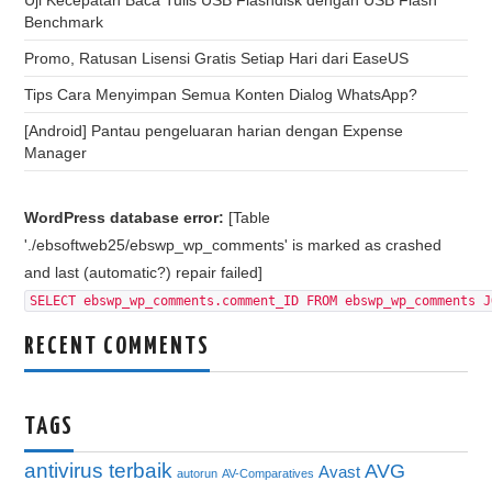
Uji Kecepatan Baca Tulis USB Flashdisk dengan USB Flash
Benchmark
Promo, Ratusan Lisensi Gratis Setiap Hari dari EaseUS
Tips Cara Menyimpan Semua Konten Dialog WhatsApp?
[Android] Pantau pengeluaran harian dengan Expense
Manager
WordPress database error:
[Table
'./ebsoftweb25/ebswp_wp_comments' is marked as crashed
and last (automatic?) repair failed]
SELECT ebswp_wp_comments.comment_ID FROM ebswp_wp_comments J
RECENT COMMENTS
TAGS
antivirus terbaik
AVG
Avast
autorun
AV-Comparatives