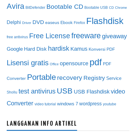
Avira
Bootable CD
BitDefender
Bootable USB
CD
Chrome
Flashdisk
DVD
Delphi
easeus
Ebook
Firefox
Driver
freeware
Free License
giveaway
free antivirus
hardisk
Kamus
Google
Hard Disk
Konversi PDF
pdf
Lisensi gratis
opensource
PDF
Office
Portable
recovery
Registry
Service
Converter
USB
test antivirus
video
USB Flashdisk
Shollu
Converter
wordpress
windows 7
video tutorial
youtube
LANGGANAN INFO ARTIKEL