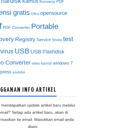
hardisk
Kamus
Konversi PDF
ensi gratis
opensource
Office
f
Portable
PDF Converter
test
overy
Registry
Service
Shollu
USB
ivirus
USB Flashdisk
eo Converter
windows 7
video tutorial
press
youtube
GGANAN INFO ARTIKEL
n mendapatkan update artikel baru melalui
email? Setiap ada artikel baru, akan di
ormasikan ke email. Masukkan email anda
disini: