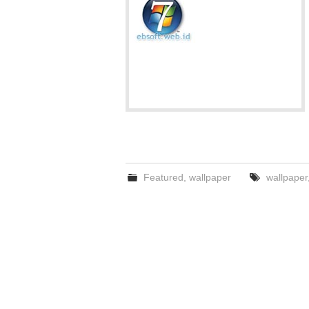
Featured
,
wallpaper
wallpaper
Post
navigation