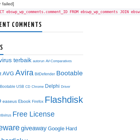
 failed]
CT ebswp_wp_comments.comment_ID FROM ebswp_wp_comments JOIN ebsw
ENT COMMENTS
S
virus terbaik
autorun
AV-Comparatives
Avira
Bootable
AVG
t
BitDefender
Delphi
Bootable USB
CD
Chrome
Driver
Flashdisk
D
easeus
Ebook
Firefox
Free License
ntivirus
eeware
giveaway
Google
Hard