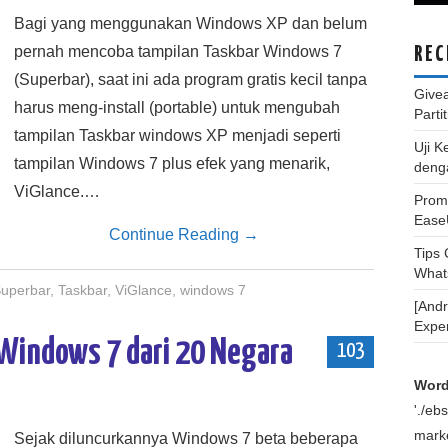
Bagi yang menggunakan Windows XP dan belum
pernah mencoba tampilan Taskbar Windows 7
REC
(Superbar), saat ini ada program gratis kecil tanpa
Give
harus meng-install (portable) untuk mengubah
Parti
tampilan Taskbar windows XP menjadi seperti
Uji K
tampilan Windows 7 plus efek yang menarik,
deng
ViGlance.…
Promo
Ease
Continue Reading
→
Tips
What
uperbar
,
Taskbar
,
ViGlance
,
windows 7
[And
Expe
 Windows 7 dari 20 Negara
103
Word
'./e
marke
Sejak diluncurkannya Windows 7 beta beberapa