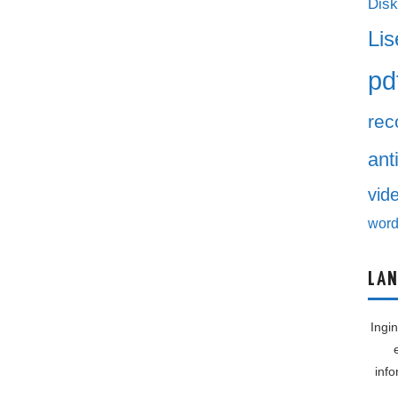
Disk
Lis
pd
rec
ant
vid
word
LAN
Ingi
inf