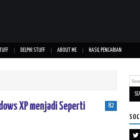
TUFF
DELPHI STUFF
ABOUT ME
HASIL PENCARIAN
Sear
for:
ows XP menjadi Seperti
82
SOC