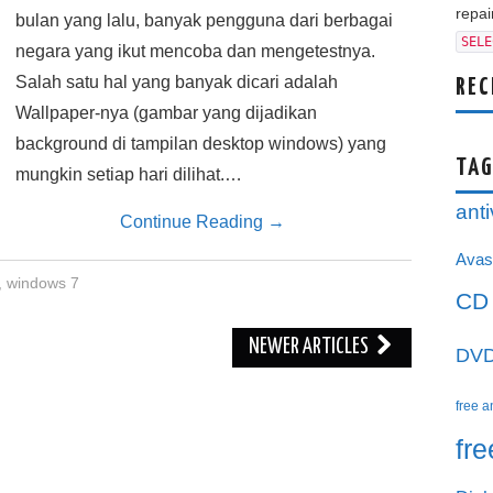
repair
bulan yang lalu, banyak pengguna dari berbagai
SELE
negara yang ikut mencoba dan mengetestnya.
Salah satu hal yang banyak dicari adalah
REC
Wallpaper-nya (gambar yang dijadikan
background di tampilan desktop windows) yang
TAG
mungkin setiap hari dilihat.…
anti
Continue Reading
→
Avas
,
windows 7
CD
NEWER ARTICLES
DV
free a
fr