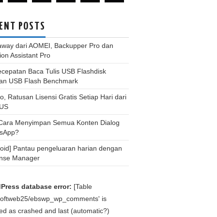
ENT POSTS
away dari AOMEI, Backupper Pro dan
tion Assistant Pro
ecepatan Baca Tulis USB Flashdisk
an USB Flash Benchmark
, Ratusan Lisensi Gratis Setiap Hari dari
US
 Cara Menyimpan Semua Konten Dialog
sApp?
roid] Pantau pengeluaran harian dengan
nse Manager
Press database error:
[Table
bsoftweb25/ebswp_wp_comments' is
d as crashed and last (automatic?)