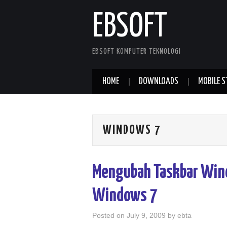
EBSOFT
EBSOFT KOMPUTER TEKNOLOGI
HOME
DOWNLOADS
MOBILE S
WINDOWS 7
Mengubah Taskbar Wind
Windows 7
Posted on
July 9, 2009
by
ebta