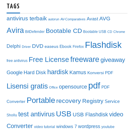
TAGS
antivirus terbaik
AVG
Avast
autorun
AV-Comparatives
Avira
Bootable CD
BitDefender
Bootable USB
CD
Chrome
Flashdisk
DVD
Delphi
easeus
Ebook
Firefox
Driver
freeware
Free License
giveaway
free antivirus
hardisk
Kamus
Google
Hard Disk
Konversi PDF
pdf
Lisensi gratis
opensource
PDF
Office
Portable
recovery
Registry
Service
Converter
USB
test antivirus
video
USB Flashdisk
Shollu
Converter
wordpress
windows 7
video tutorial
youtube