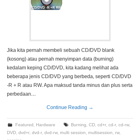
Jika kita pernah membeli sebuah CD/DVD blank
(kosong) atau pernah menyimpan data (burning)
kedalam keping CD/DVD, kita kadang melihat ada
beberapa jenis CD/DVD yang berbeda, seperti CD/DVD
-R + R atau RW. Apa maksud tanda minus dan plus serta
perbedaan…
Continue Reading
→
Featured
,
Hardware
Burning
,
CD
,
cd+r
,
cd-r
,
cd-rw
,
DVD
,
dvd+r
,
dvd-r
,
dvd-rw
,
multi session
,
multisession
,
rw
,