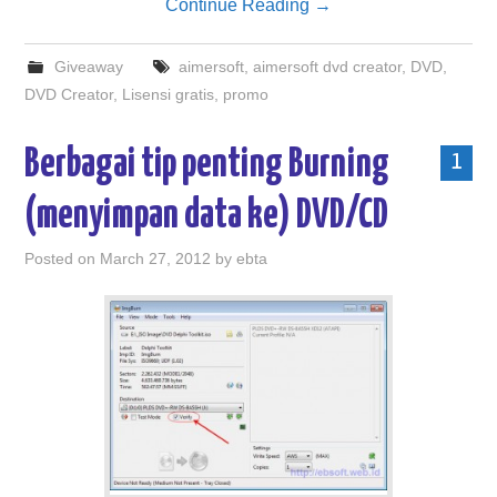
Continue Reading
→
Giveaway
aimersoft
,
aimersoft dvd creator
,
DVD
,
DVD Creator
,
Lisensi gratis
,
promo
Berbagai tip penting Burning
1
(menyimpan data ke) DVD/CD
Posted on
March 27, 2012
by
ebta