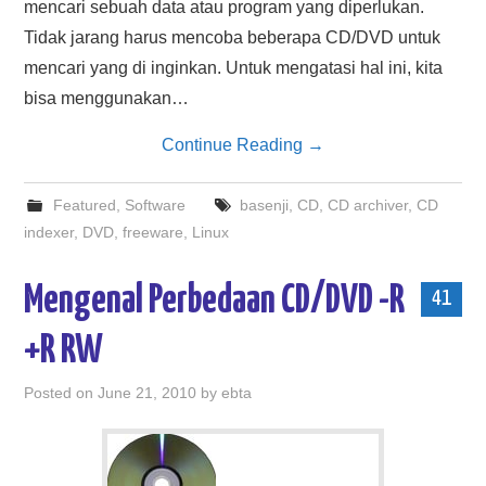
mencari sebuah data atau program yang diperlukan.
Tidak jarang harus mencoba beberapa CD/DVD untuk
mencari yang di inginkan. Untuk mengatasi hal ini, kita
bisa menggunakan…
Continue Reading
→
Featured
,
Software
basenji
,
CD
,
CD archiver
,
CD
indexer
,
DVD
,
freeware
,
Linux
Mengenal Perbedaan CD/DVD -R
41
+R RW
Posted on
June 21, 2010
by
ebta