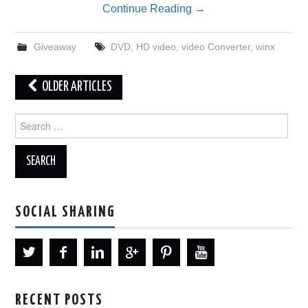
Continue Reading
→
Giveaway
DVD
,
HD video
,
video Converter
,
winx
Post
OLDER ARTICLES
navigation
Search
for:
SOCIAL SHARING
RECENT POSTS